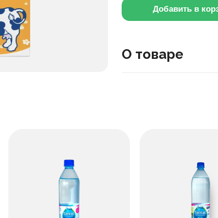
Добавить в кор
О товаре
Это молоко прошло ульт
Оно подходит для каши и