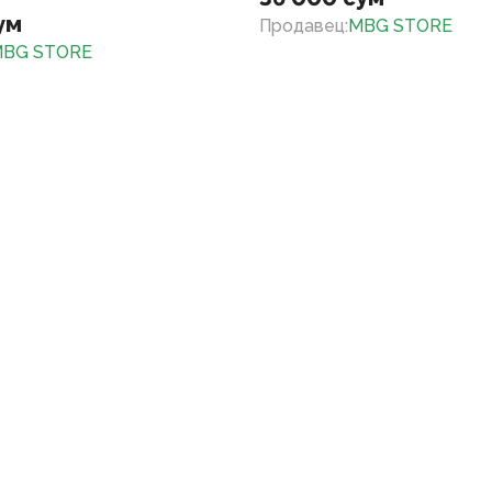
ум
Продавец
:
MBG STORE
BG STORE