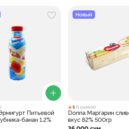
Новый
к
)
5
(
1
оценок
)
Эрмигурт Питьевой
Donna Маргарин слив
лубника-банан 1.2%
вкус 82% 500гр
36 000 сум