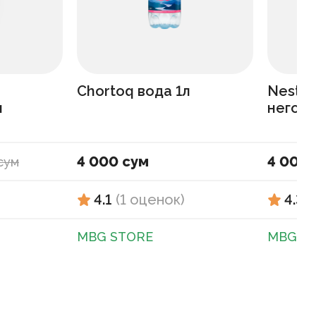
Chortoq вода 1л
Nestle
л
негози
4 000 сум
4 000 
сум
4.1
(
1
оценок
)
4.3
(
MBG STORE
MBG S