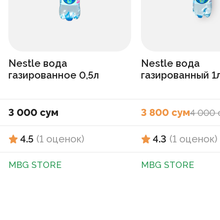
Nestle вода
Nestle вода
газированное 0,5л
газированный 1
3 000 сум
3 800 сум
4 000 
4.5
(
1
оценок
)
4.3
(
1
оценок
)
MBG STORE
MBG STORE