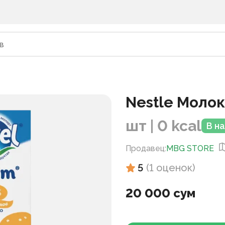
Nestle Молок
шт | 0 kcal
В н
Продавец
:
MBG STORE
5
(
1
оценок
)
20 000 сум