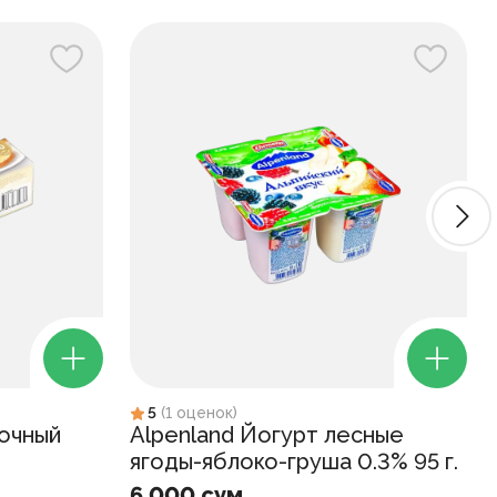
5
(
1
оценок
)
очный
Alpenland Йогурт лесные
ягоды-яблоко-груша 0.3% 95 г.
6 000 сум