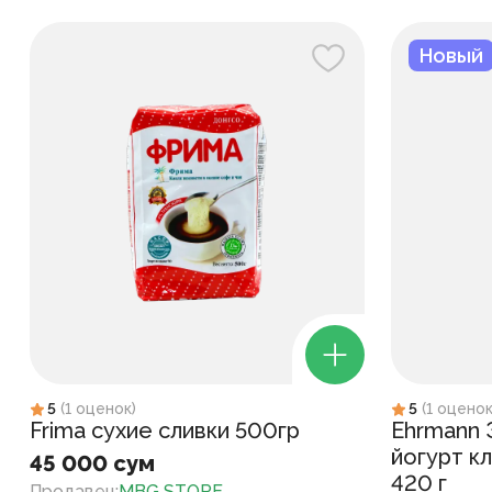
Новый
5
(
1
оценок
)
5
(
1
оцено
Frima сухие сливки 500гр
Ehrmann 
йогурт к
45 000 сум
420 г
Продавец
:
MBG STORE