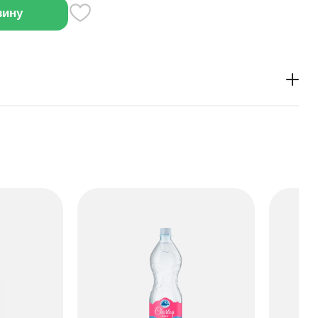
зину
рапастеризацию, которая сохраняет его свежесть.
ли в качестве основы для напитков.