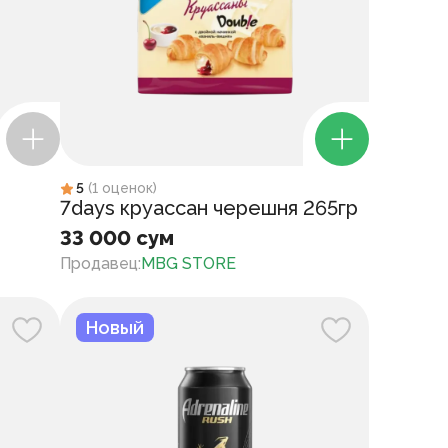
5
(
1
оценок
)
й
7days круассан черешня 265гр
33 000 сум
Продавец
:
MBG STORE
Новый