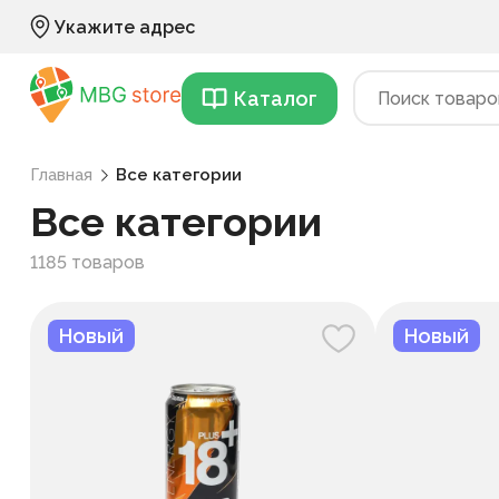
Укажите адрес
Каталог
Главная
Все категории
Все категории
1185 товаров
ть фильтры
Новый
Новый
Категории
Приправа
11
Цена, UZS
Снеки
71