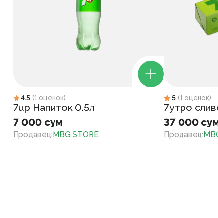
4.5
(
1
оценок
)
5
(
1
оценок
)
7up Напиток 0.5л
7утро слив
7 000 сум
37 000 су
Продавец
:
MBG STORE
Продавец
:
MB