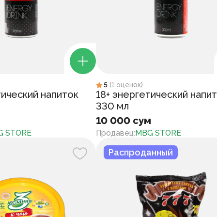
5
(
1
оценок
)
тический напиток
18+ энергетический напи
330 мл
10 000 сум
G STORE
Продавец
:
MBG STORE
Распроданный