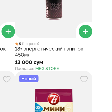
5
(
1
оценок
)
ток
18+ энергетический напиток
450мл
13 000 сум
Продавец
:
MBG STORE
Новый