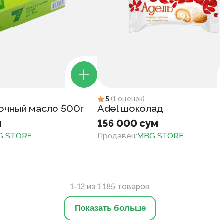
5
(
1
оценок
)
очный масло 500г
Adel шоколад
м
156 000 сум
G STORE
Продавец
:
MBG STORE
1-
12
из
1 185
товаров
Показать больше