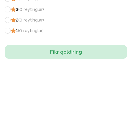
3
(
0
reytinglar
)
2
(
0
reytinglar
)
1
(
0
reytinglar
)
Fikr qoldiring