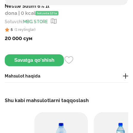
Nestle Sutim 6% 1l
dona | 0 kcal
Sotuvda 12 ta
Sotuvchi
:
MBG STORE
5
(
1
reytinglar
)
20 000 сум
Savatga qo'shish
Mahsulot haqida
Bu sut o'zining yangiligini saqlab, ultra pasterizatsiya qilingan.
Uni oddiy ichish yoki qahva va donga qo'shish mumkin.
Shu kabi mahsulotlarni taqqoslash