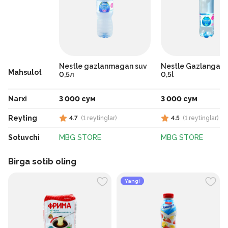
Nestle gazlanmagan suv
Nestle Gazlangan 
Mahsulot
0,5л
0,5l
Narxi
3 000 сум
3 000 сум
Reyting
4.7
(
1
reytinglar
)
4.5
(
1
reytinglar
)
Sotuvchi
MBG STORE
MBG STORE
Birga sotib oling
Yangi