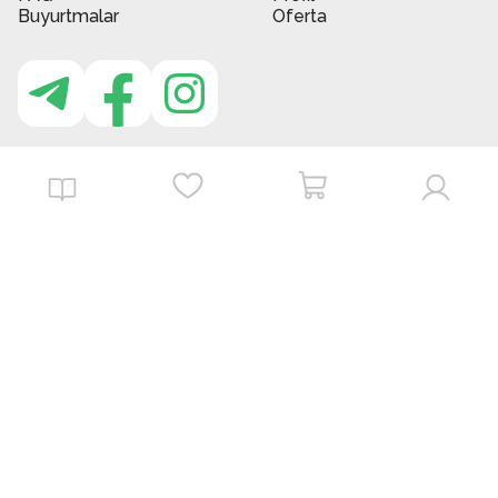
Buyurtmalar
Oferta
MBG do'kon ilovasi
Download on the
Get it on
App Store
Google Play
©
2026
. MBGstore -
Barcha huquqlar himoyalangan.
Powered by : ZERODEV LLC