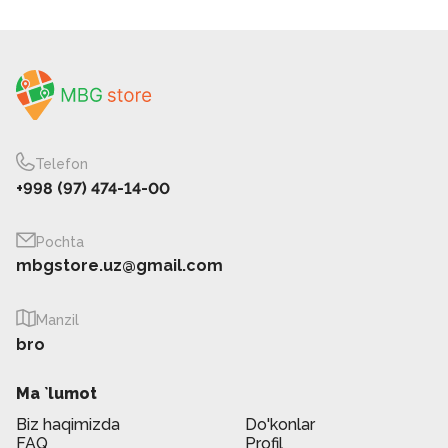
Telefon
+998 (97) 474-14-00
Pochta
mbgstore.uz@gmail.com
Manzil
bro
Ma `lumot
Biz haqimizda
Do'konlar
FAQ
Profil