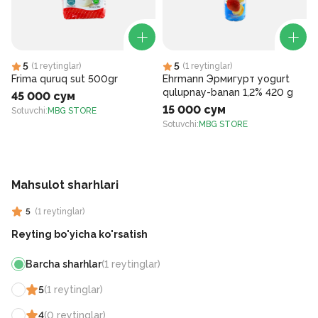
5
5
(
1
reytinglar
)
(
1
reytinglar
)
Frima quruq sut 500gr
Ehrmann Эрмигурт yogurt
qulupnay-banan 1,2% 420 g
45 000 сум
15 000 сум
Sotuvchi
:
MBG STORE
Sotuvchi
:
MBG STORE
S
Mahsulot sharhlari
5
(
1
reytinglar
)
Reyting bo'yicha ko'rsatish
Barcha sharhlar
(
1
reytinglar
)
5
(
1
reytinglar
)
4
(
0
reytinglar
)