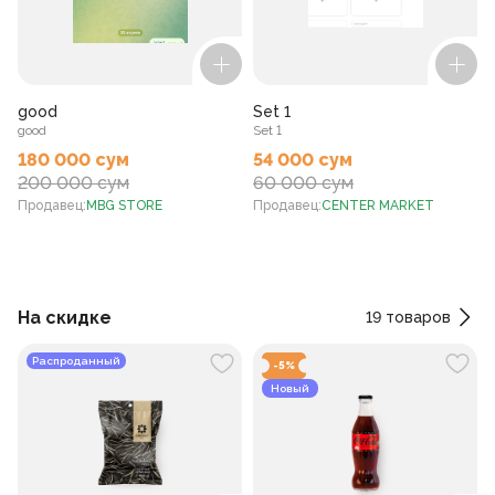
good
Set 1
good
Set 1
e
180 000 сум
54 000 сум
200 000 сум
60 000 сум
Продавец
:
MBG STORE
Продавец
:
CENTER MARKET
На скидке
19
товаров
Распроданный
-
5
%
Новый