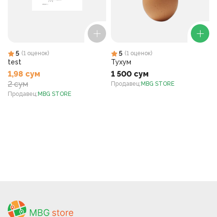
5
5
(
1
оценок
)
(
1
оценок
)
test
Тухум
1,98 сум
1 500 сум
2 сум
Продавец
:
MBG STORE
Продавец
:
MBG STORE