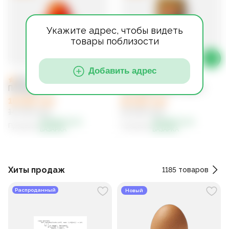
Укажите адрес, чтобы видеть
товары поблизости
Добавить адрес
4.9
4.9
(
12358
оценок
)
(
12358
оценок
)
Помидор 1 кг
Гречневая MAKFA 800 г
18 000 сум
18 000 сум
14 700 сум
15 000 сум
ФЕРМЕРСКАЯ
ФЕРМЕРСКАЯ
Продавец
:
Продавец
:
БАЗАРКА
БАЗАРКА
Хиты продаж
1185
товаров
Распроданный
Новый