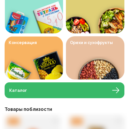
Консервация
Орехи и сухофрукты
Каталог
Товары поблизости
-
10
%
-
10
%