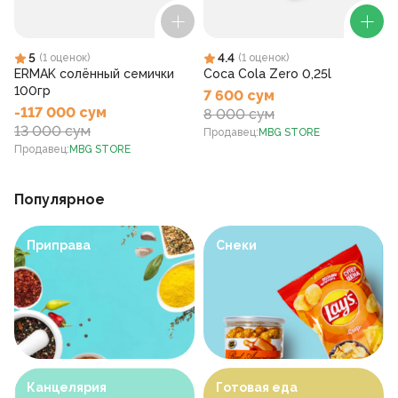
5
4.4
(
1
оценок
)
(
1
оценок
)
ERMAK солённый семички
Coca Cola Zero 0,25l
100гр
7 600 сум
-117 000 сум
8 000 сум
13 000 сум
Продавец
:
MBG STORE
Продавец
:
MBG STORE
Популярное
Приправа
Снеки
Канцелярия
Готовая еда