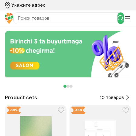
MBG Store
Укажите адрес
Product sets
10
товаров
-
10
%
-
10
%