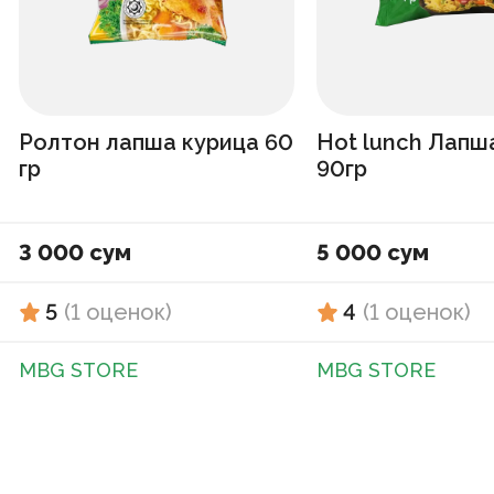
Ролтон лапша курица 60
Hot lunch Лапш
гр
90гр
3 000 сум
5 000 сум
5
(
1
оценок
)
4
(
1
оценок
)
MBG STORE
MBG STORE