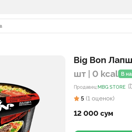
Big Bon Лапш
шт | 0 kcal
В н
Продавец
:
MBG STORE
5
(
1
оценок
)
12 000 сум