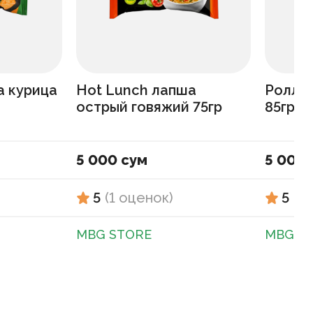
а курица
Hot Lunch лапша
Роллто
острый говяжий 75гр
85гр
5 000 сум
5 000 
5
(
1
оценок
)
5
(
1
MBG STORE
MBG S