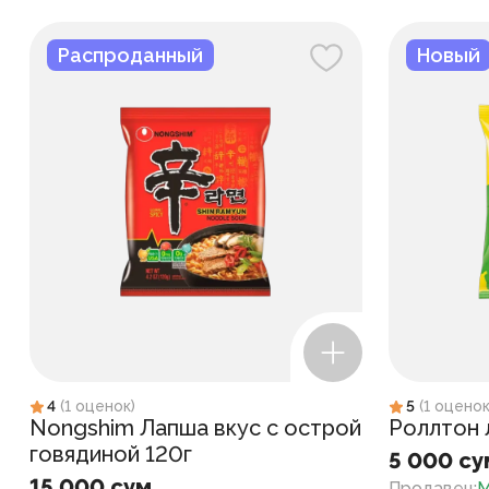
Распроданный
Новый
4
(
1
оценок
)
5
(
1
оцено
Nongshim Лапша вкус с острой
Роллтон 
говядиной 120г
5 000 су
15 000 сум
Продавец
:
M