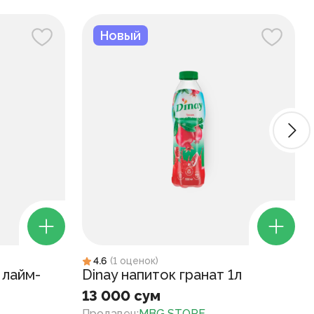
Новый
4.6
(
1
оценок
)
 лайм-
Dinay напиток гранат 1л
13 000 сум
Продавец
:
MBG STORE