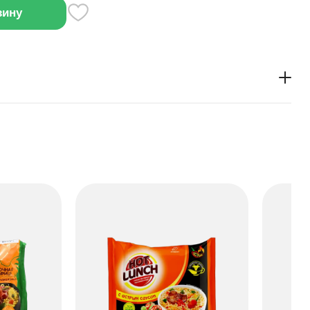
зину
 томатно-базиликовым соусом готовится за
аве есть сушёные овощи и зелень, которые