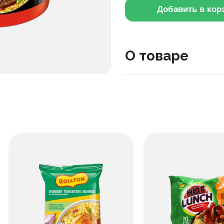
Добавить в кор
О товаре
Эта лапша с говядиной и
несколько минут. В сост
добавляют аромат.