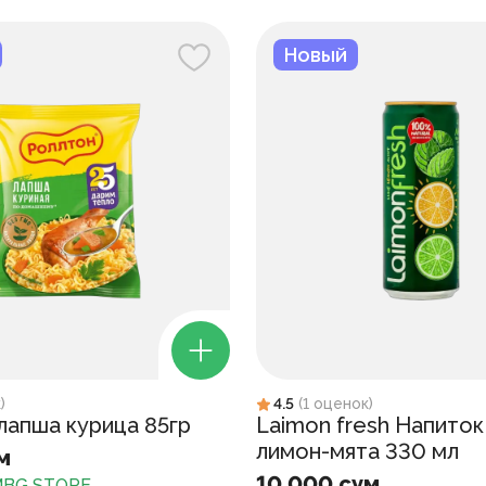
Новый
к
)
4.5
(
1
оценок
)
лапша курица 85гр
Laimon fresh Напиток
лимон-мята 330 мл
м
10 000 сум
BG STORE