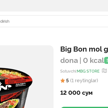
Big Bon mol g
dona | 0 kcal
Sotuvchi
:
MBG STORE
5
(
1
reytinglar
)
12 000 сум