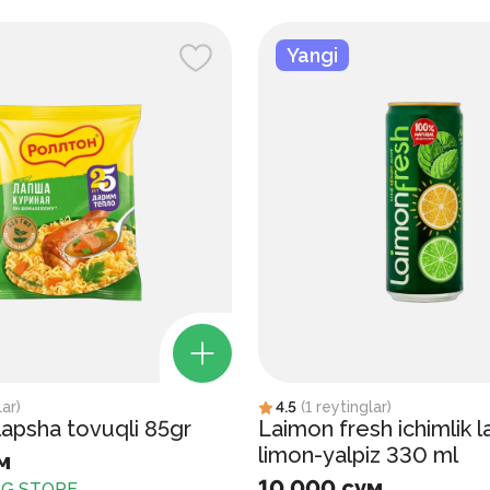
Yangi
lar
)
4.5
(
1
reytinglar
)
apsha tovuqli 85gr
Laimon fresh ichimlik 
limon-yalpiz 330 ml
м
10 000 сум
G STORE