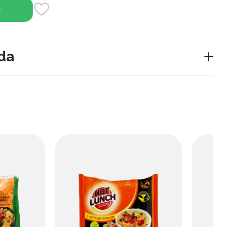
h
da
l go'shti bir necha daqiqada pishiriladi. Qo'shimcha
sabzavotlar va o'tlar bilan to'ldirilgan.