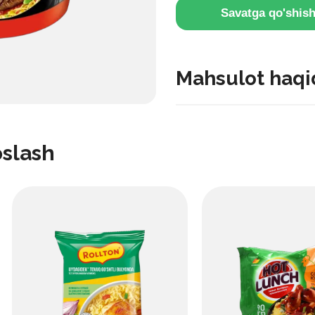
Savatga qo'shis
Mahsulot haqi
Pomidor-rayhan sosli bu mo
lazzat uchun ular quritilgan 
oslash