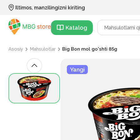
Iltimos, manzilingizni kiriting
Katalog
Asosiy
Mahsulotlar
Big Bon mol go'shti 85g
Yangi