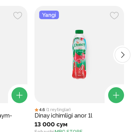
Yangi
4.6
(
1
reytinglar
)
laym-
Dinay ichimligi anor 1l
13 000 сум
Sotuvchi
:
MBG STORE