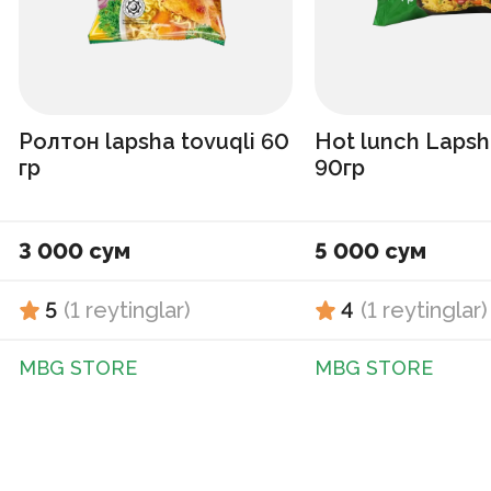
Ролтон lapsha tovuqli 60
Hot lunch Lapsh
гр
90гр
3 000 сум
5 000 сум
5
(
1
reytinglar
)
4
(
1
reytinglar
)
MBG STORE
MBG STORE