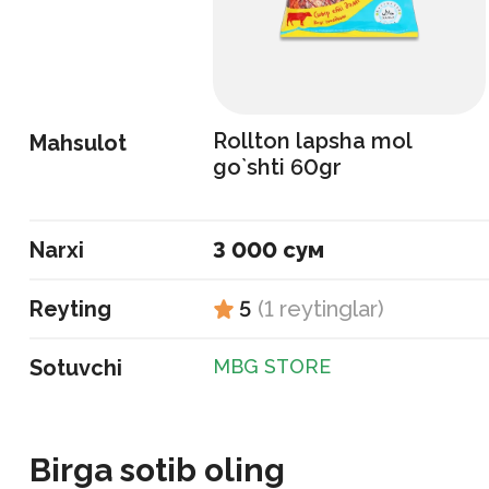
Rollton lapsha mol
Mahsulot
go`shti 60gr
Narxi
3 000 сум
Reyting
5
(
1
reytinglar
)
Sotuvchi
MBG STORE
Birga sotib oling