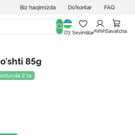
Biz haqimizda
Do'konlar
FAQ
Kirish
Savatcha
O’z
Sevimlilar
o'shti 85g
Sotuvda 2 ta