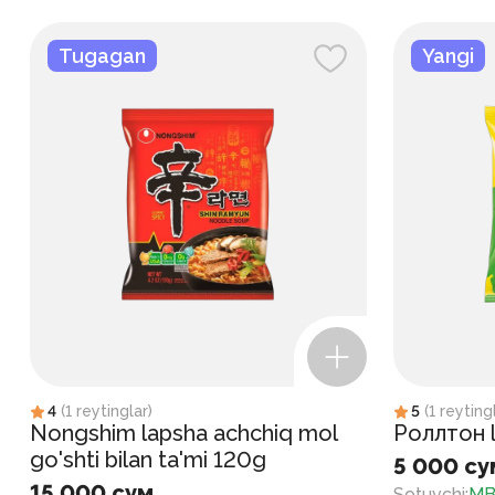
Tugagan
Yangi
4
(
1
reytinglar
)
5
(
1
reyting
Nongshim lapsha achchiq mol
Роллтон l
go'shti bilan ta'mi 120g
5 000 су
15 000 сум
Sotuvchi
:
MB