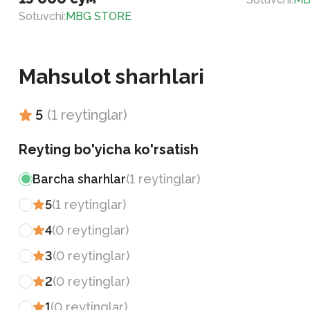
Sotuvchi
:
MBG STORE
Mahsulot sharhlari
5
(
1
reytinglar
)
Reyting bo'yicha ko'rsatish
Barcha sharhlar
(
1
reytinglar
)
5
(
1
reytinglar
)
4
(
0
reytinglar
)
3
(
0
reytinglar
)
2
(
0
reytinglar
)
1
(
0
reytinglar
)