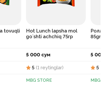
a tovuqli
Hot Lunch lapsha mol
Роллто
go`shti achchiq 75гр
85gr
5 000 сум
5 000 
5
(
1
reytinglar
)
5
(
1
MBG STORE
MBG S