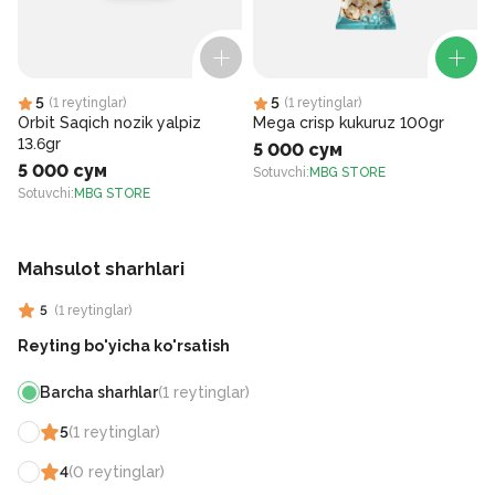
5
5
(
1
reytinglar
)
(
1
reytinglar
)
Orbit Saqich nozik yalpiz
Mega crisp kukuruz 100gr
13.6gr
5 000 сум
5 000 сум
Sotuvchi
:
MBG STORE
Sotuvchi
:
MBG STORE
S
Mahsulot sharhlari
5
(
1
reytinglar
)
Reyting bo'yicha ko'rsatish
Barcha sharhlar
(
1
reytinglar
)
5
(
1
reytinglar
)
4
(
0
reytinglar
)