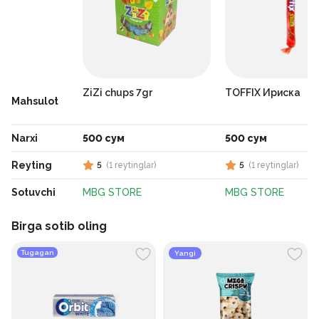
ZiZi chups 7gr
TOFFIX Ириска
Mahsulot
Narxi
500 сум
500 сум
Reyting
5
(
1
reytinglar
)
5
(
1
reytinglar
)
Sotuvchi
MBG STORE
MBG STORE
Birga sotib oling
Tugagan
Yangi