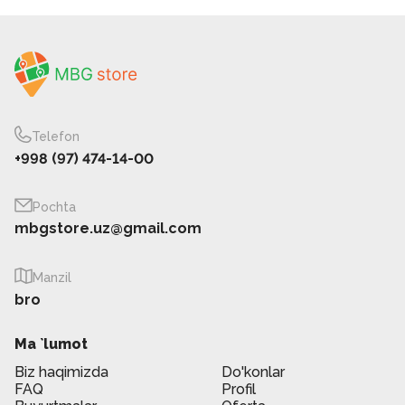
Telefon
+998 (97) 474-14-00
Pochta
mbgstore.uz@gmail.com
Manzil
bro
Ma `lumot
Biz haqimizda
Do'konlar
FAQ
Profil