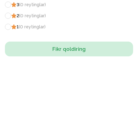
3
(
0
reytinglar
)
2
(
0
reytinglar
)
1
(
0
reytinglar
)
Fikr qoldiring