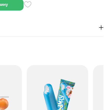
зину
пирожные, обычно подаваемые в небольших порциях в
. Их главная особенность — нежная, влажная
дкий десертный вкус.