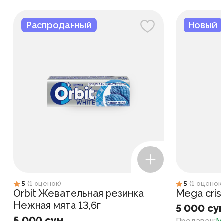
Распроданный
Новый
5
(
1
оценок
)
5
(
1
оцено
Orbit Жевательная резинка
Mega cris
Нежная мята 13,6г
5 000 су
5 000 сум
Продавец
:
M