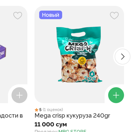
Новый
5
(
1
оценок
)
адости в
Mega crisp кукуруза 240gr
11 000 сум
Продавец
:
MBG STORE