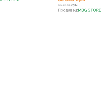
66 000 сум
Продавец
:
MBG STORE