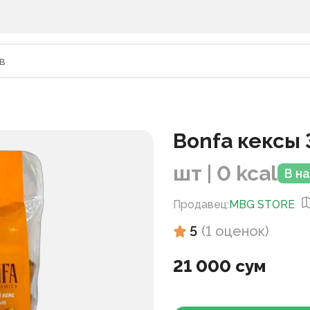
Bonfa кексы 
шт | 0 kcal
В н
Продавец
:
MBG STORE
5
(
1
оценок
)
21 000 сум