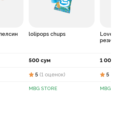
апелсин
lolipops chups
Love i
резин
500 сум
1 000 
5
(
1
оценок
)
5
(
1
MBG STORE
MBG S