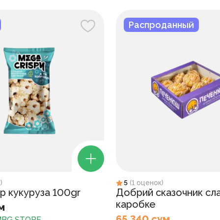
Распроданный
к
)
5
(
1
оценок
)
p кукуруза 100gr
Добрий сказочник сл
каробке
м
65 340 сум
BG STORE