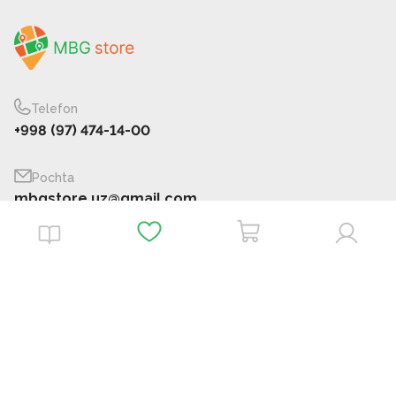
Telefon
+998 (97) 474-14-00
Pochta
mbgstore.uz@gmail.com
Manzil
bro
Ma `lumot
Biz haqimizda
Do'konlar
FAQ
Profil
Buyurtmalar
Oferta