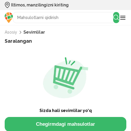
Iltimos, manzilingizni kiriting
Sevimlilar
Asosiy
Saralangan
Sizda hali sevimlilar yo‘q
Chegirmdagi mahsulotlar