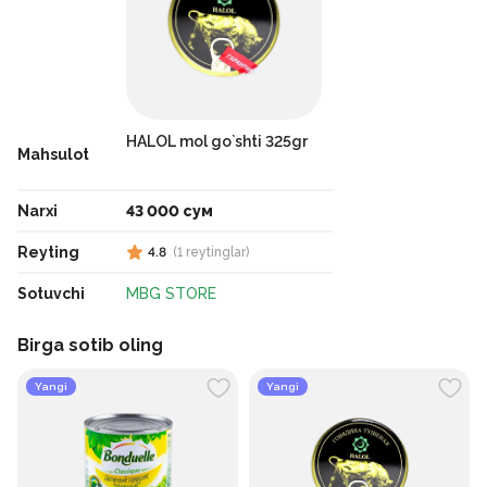
HALOL mol go`shti 325gr
Mahsulot
Narxi
43 000 сум
Reyting
4.8
(
1
reytinglar
)
Sotuvchi
MBG STORE
Birga sotib oling
Yangi
Yangi