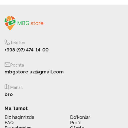
Telefon
+998 (97) 474-14-00
Pochta
mbgstore.uz@gmail.com
Manzil
bro
Ma `lumot
Biz haqimizda
Do'konlar
FAQ
Profil