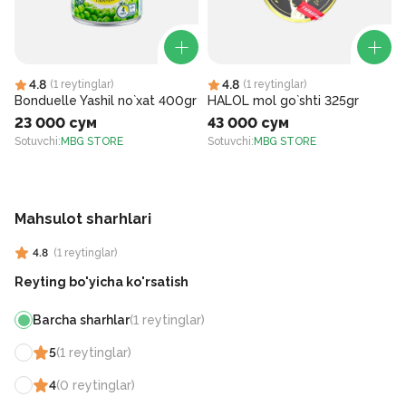
4.8
4.8
(
1
reytinglar
)
(
1
reytinglar
)
Bonduelle Yashil no`xat 400gr
HALOL mol go`shti 325gr
23 000 сум
43 000 сум
Sotuvchi
:
MBG STORE
Sotuvchi
:
MBG STORE
S
Mahsulot sharhlari
4.8
(
1
reytinglar
)
Reyting bo'yicha ko'rsatish
Barcha sharhlar
(
1
reytinglar
)
5
(
1
reytinglar
)
4
(
0
reytinglar
)