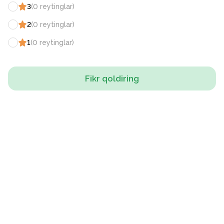
3
(
0
reytinglar
)
2
(
0
reytinglar
)
1
(
0
reytinglar
)
Fikr qoldiring