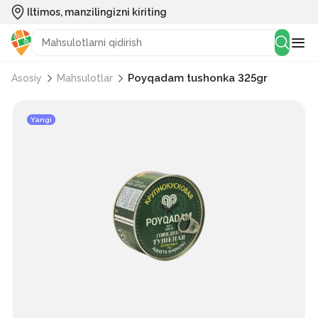
Iltimos, manzilingizni kiriting
Poyqadam tushonka 325gr
Asosiy
Mahsulotlar
Yangi