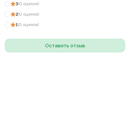
3
(
0
оценок
)
2
(
0
оценок
)
1
(
0
оценок
)
Оставить отзыв