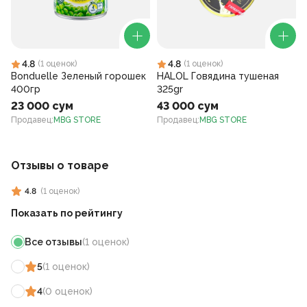
4.8
4.8
(
1
оценок
)
(
1
оценок
)
Bonduelle Зеленый горошек
HALOL Говядина тушеная
400гр
325gr
23 000 сум
43 000 сум
Продавец
:
MBG STORE
Продавец
:
MBG STORE
Отзывы о товаре
4.8
(
1
оценок
)
Показать по рейтингу
Все отзывы
(
1
оценок
)
5
(
1
оценок
)
4
(
0
оценок
)