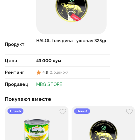
HALOL Говядина тушеная 325gr
Продукт
Цена
43 000 сум
Рейтинг
4.8
(
1
оценок
)
Продавец
MBG STORE
Покупают вместе
Новый
Новый