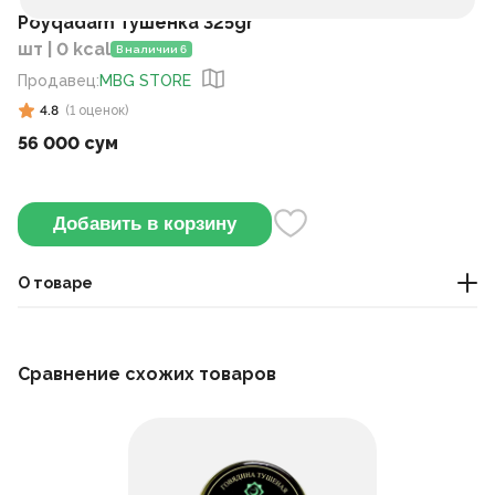
Poyqadam тушенка 325gr
шт | 0 kcal
В наличии 6
Продавец
:
MBG STORE
4.8
(
1
оценок
)
56 000 сум
Добавить в корзину
О товаре
Говядина, тушёная с луком и специями, сохраняет
сочность и насыщенный вкус. Можно добавить в суп или
Сравнение схожих товаров
подать с гарниром.