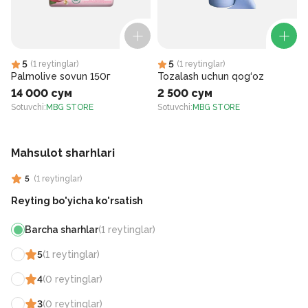
5
5
(
1
reytinglar
)
(
1
reytinglar
)
Palmolive sovun 150г
Tozalash uchun qog‘oz
14 000 сум
2 500 сум
Sotuvchi
:
MBG STORE
Sotuvchi
:
MBG STORE
S
Mahsulot sharhlari
5
(
1
reytinglar
)
Reyting bo'yicha ko'rsatish
Barcha sharhlar
(
1
reytinglar
)
5
(
1
reytinglar
)
4
(
0
reytinglar
)
3
(
0
reytinglar
)