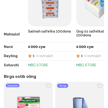
Salmah salfetka 100dona
Qog`oz salfetkalar
Mahsulot
100dona
Narxi
4 000 сум
4 000 сум
Reyting
5
(
1
reytinglar
)
5
(
1
reytinglar
)
Sotuvchi
MBG STORE
MBG STORE
Birga sotib oling
Tugagan
Yangi