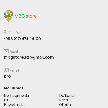
Telefon
+998 (97) 474-14-00
Pochta
mbgstore.uz@gmail.com
Manzil
bro
Ma `lumot
Biz haqimizda
Do'konlar
FAQ
Profil
Buyurtmalar
Oferta