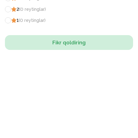
2
(
0
reytinglar
)
1
(
0
reytinglar
)
Fikr qoldiring