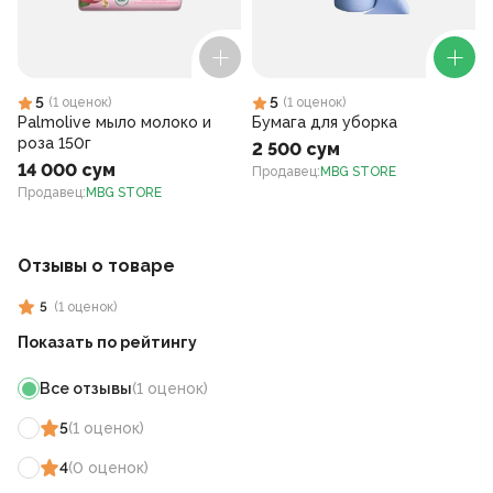
5
5
(
1
оценок
)
(
1
оценок
)
Palmolive мыло молоко и
Бумага для уборка
роза 150г
2 500 сум
14 000 сум
Продавец
:
MBG STORE
Продавец
:
MBG STORE
Отзывы о товаре
5
(
1
оценок
)
Показать по рейтингу
Все отзывы
(
1
оценок
)
5
(
1
оценок
)
4
(
0
оценок
)