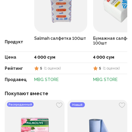
Salmah салфетка 100шт
Бумажная салфет
Продукт
100шт
Цена
4 000 сум
4 000 сум
Рейтинг
5
(
1
оценок
)
5
(
1
оценок
)
Продавец
MBG STORE
MBG STORE
Покупают вместе
Распроданный
Новый