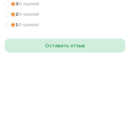
3
(
0
оценок
)
2
(
0
оценок
)
1
(
0
оценок
)
Оставить отзыв