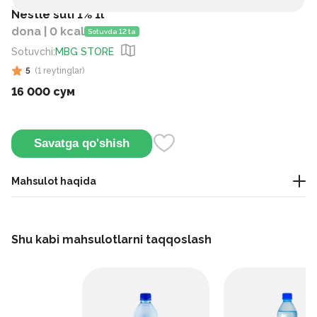
Nestle suti 1% 1l
dona | 0 kcal
Sotuvda 12 ta
Sotuvchi
:
MBG STORE
5
(
1
reytinglar
)
16 000 сум
Savatga qo'shish
Mahsulot haqida
Bu sut o'zining yangiligini saqlab, ultra pasterizatsiya qilingan.
Uni oddiy ichish yoki qahva va donga qo'shish mumkin.
Shu kabi mahsulotlarni taqqoslash