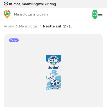
Iltimos, manzilingizni kiriting
Nestle suti 1% 1l
Asosiy
Mahsulotlar
Yangi