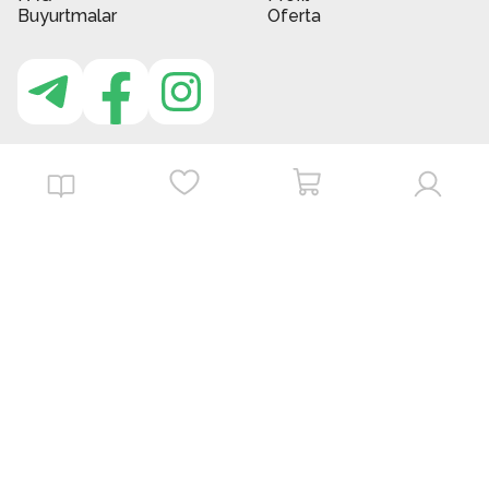
Buyurtmalar
Oferta
MBG do'kon ilovasi
Download on the
Get it on
App Store
Google Play
©
2026
. MBGstore -
Barcha huquqlar himoyalangan.
Powered by : ZERODEV LLC