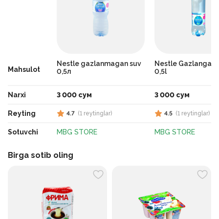
Nestle gazlanmagan suv
Nestle Gazlangan 
Mahsulot
0,5л
0,5l
Narxi
3 000 сум
3 000 сум
Reyting
4.7
(
1
reytinglar
)
4.5
(
1
reytinglar
)
Sotuvchi
MBG STORE
MBG STORE
Birga sotib oling