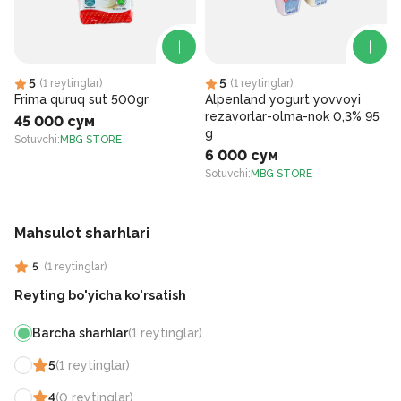
5
5
(
1
reytinglar
)
(
1
reytinglar
)
Frima quruq sut 500gr
Alpenland yogurt yovvoyi
rezavorlar-olma-nok 0,3% 95
45 000 сум
g
Sotuvchi
:
MBG STORE
6 000 сум
S
Sotuvchi
:
MBG STORE
Mahsulot sharhlari
5
(
1
reytinglar
)
Reyting bo'yicha ko'rsatish
Barcha sharhlar
(
1
reytinglar
)
5
(
1
reytinglar
)
4
(
0
reytinglar
)