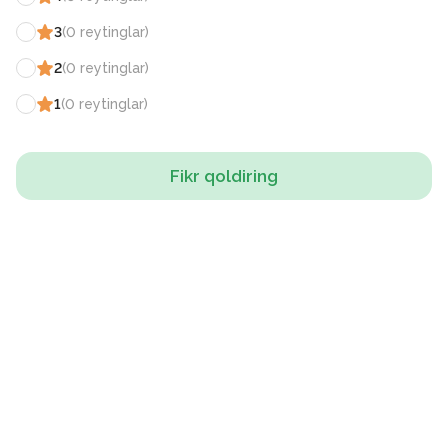
3
(
0
reytinglar
)
2
(
0
reytinglar
)
1
(
0
reytinglar
)
Fikr qoldiring