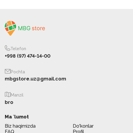
Telefon
+998 (97) 474-14-00
Pochta
mbgstore.uz@gmail.com
Manzil
bro
Ma `lumot
Biz haqimizda
Do'konlar
FAQ
Profil