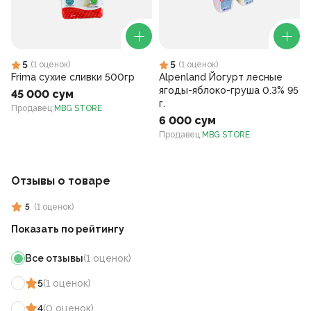
5
5
(
1
оценок
)
(
1
оценок
)
Frima сухие сливки 500гр
Alpenland Йогурт лесные
ягоды-яблоко-груша 0.3% 95
45 000 сум
г.
Продавец
:
MBG STORE
6 000 сум
Продавец
:
MBG STORE
Отзывы о товаре
5
(
1
оценок
)
Показать по рейтингу
Все отзывы
(
1
оценок
)
5
(
1
оценок
)
4
(
0
оценок
)