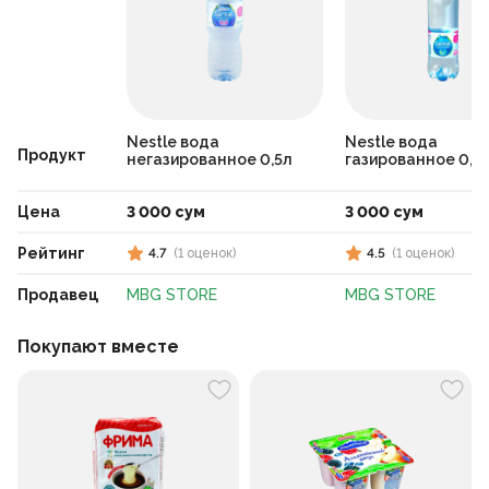
Nestle вода
Nestle вода
Продукт
негазированное 0,5л
газированное 0,5
Цена
3 000 сум
3 000 сум
Рейтинг
4.7
(
1
оценок
)
4.5
(
1
оценок
)
Продавец
MBG STORE
MBG STORE
Покупают вместе