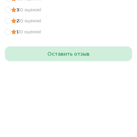
3
(
0
оценок
)
2
(
0
оценок
)
1
(
0
оценок
)
Оставить отзыв