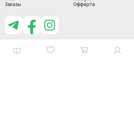
Заказы
Офферта
Приложение MBG store
Download on the
Get it on
App Store
Google Play
©
2026
. MBGstore -
Все права защищены.
Powered by : ZERODEV LLC