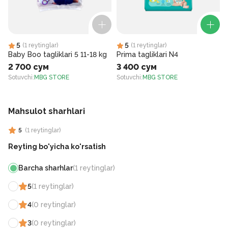
5
5
(
1
reytinglar
)
(
1
reytinglar
)
Baby Boo tagliklari 5 11-18 kg
Prima tagliklari N4
2 700 сум
3 400 сум
Sotuvchi
:
MBG STORE
Sotuvchi
:
MBG STORE
S
Mahsulot sharhlari
5
(
1
reytinglar
)
Reyting bo'yicha ko'rsatish
Barcha sharhlar
(
1
reytinglar
)
5
(
1
reytinglar
)
4
(
0
reytinglar
)
3
(
0
reytinglar
)