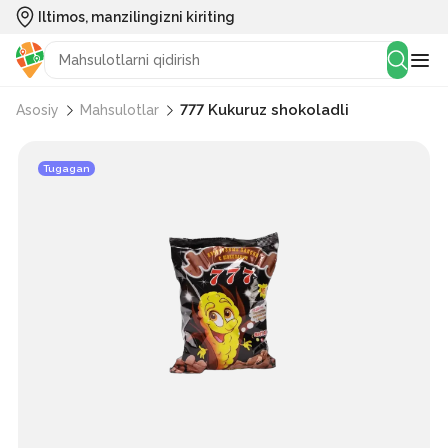
Iltimos, manzilingizni kiriting
777 Kukuruz shokoladli
Asosiy
Mahsulotlar
Tugagan