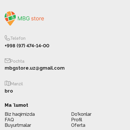
Telefon
+998 (97) 474-14-00
Pochta
mbgstore.uz@gmail.com
Manzil
bro
Ma `lumot
Biz haqimizda
Do'konlar
FAQ
Profil
Buyurtmalar
Oferta