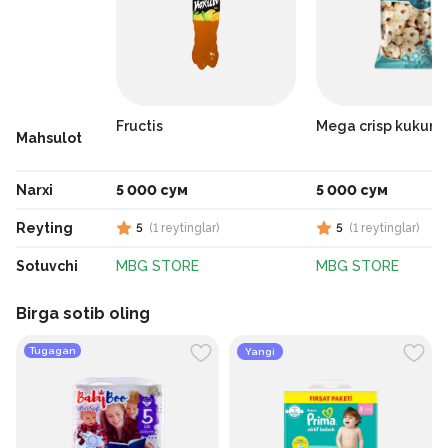
Fructis
Mega crisp kukuru
Mahsulot
Narxi
5 000 сум
5 000 сум
Reyting
5
(
1
reytinglar
)
5
(
1
reytinglar
)
Sotuvchi
MBG STORE
MBG STORE
Birga sotib oling
Tugagan
Yangi