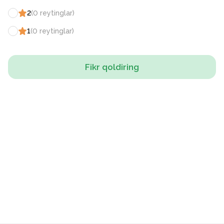
2
(
0
reytinglar
)
1
(
0
reytinglar
)
Fikr qoldiring