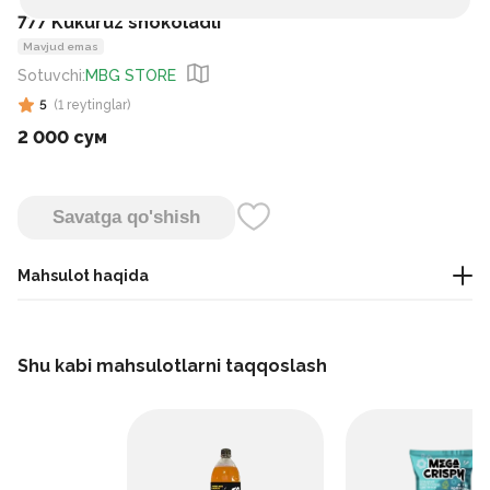
777 Kukuruz shokoladli
Mavjud emas
Sotuvchi
:
MBG STORE
5
(
1
reytinglar
)
2 000 сум
Savatga qo'shish
Mahsulot haqida
Bu makkajo‘xori asosida tayyorlangan shirin gazak bo‘lib, usti
shokoladli qoplama bilan qoplangan.
Shu kabi mahsulotlarni taqqoslash