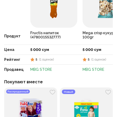
Fructis напиток
Mega crisp кукуру
Продукт
(4780015532777)
100gr
Цена
5 000 сум
5 000 сум
Рейтинг
5
(
1
оценок
)
5
(
1
оценок
)
Продавец
MBG STORE
MBG STORE
Покупают вместе
Распроданный
Новый