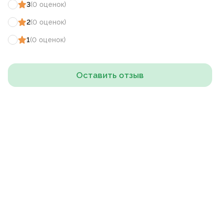
3
(
0
оценок
)
2
(
0
оценок
)
1
(
0
оценок
)
Оставить отзыв