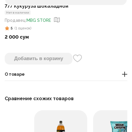
777 Кукуруза шокаладной
Нет в наличии
Продавец
:
MBG STORE
5
(
1
оценок
)
2 000 сум
Добавить в корзину
О товаре
Это сладкое лакомство, приготовленное из кукурузы и
покрытое шоколадом.
Сравнение схожих товаров