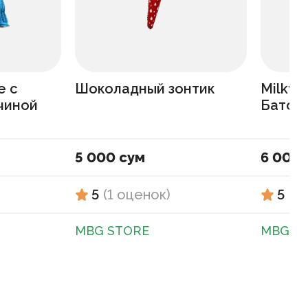
е с
Шоколадный зонтик
Milky
чиной
Батонч
5 000 сум
6 000 
5
(
1
оценок
)
5
(
1
MBG STORE
MBG S