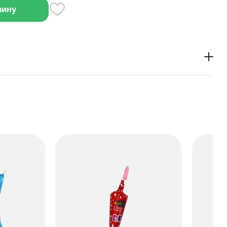
зину
, состоящий из хрустящего печенья и мягкой
рху покрытый молочным шоколадом.