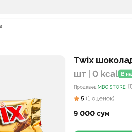
Twix шокола
шт | 0 kcal
В н
Продавец
:
MBG STORE
5
(
1
оценок
)
9 000 сум