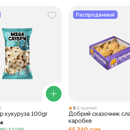
Распроданный
к
)
5
(
1
оценок
)
p кукуруза 100gr
Добрий сказочник сл
каробке
м
65 340 сум
BG STORE