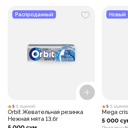
Распроданный
Новый
5
(
1
оценок
)
5
(
1
оцено
Orbit Жевательная резинка
Mega cris
Нежная мята 13,6г
5 000 су
5 000 сум
Продавец
:
M