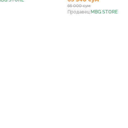
66 000 сум
Продавец
:
MBG STORE