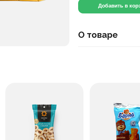
Добавить в кор
О товаре
Это популярный батончик
карамели внутри, а све