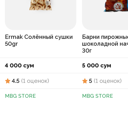
Ermak Солённый сушки
Барни пирожны
50gr
шоколадной на
30г
4 000 сум
5 000 сум
4.5
(
1
оценок
)
5
(
1
оценок
)
MBG STORE
MBG STORE