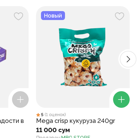
Новый
5
(
1
оценок
)
адости в
Mega crisp кукуруза 240gr
11 000 сум
Продавец
:
MBG STORE