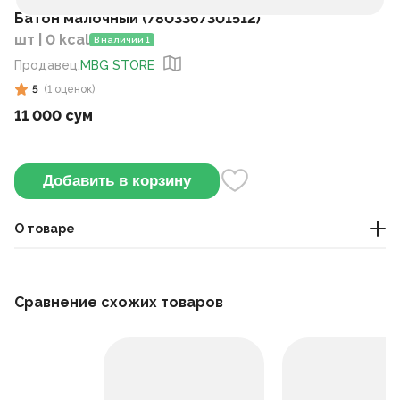
Батон малочный (7803367301512)
шт | 0 kcal
В наличии 1
Продавец
:
MBG STORE
5
(
1
оценок
)
11 000 сум
Добавить в корзину
О товаре
хлеб
Сравнение схожих товаров