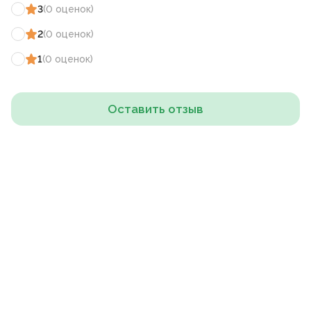
3
(
0
оценок
)
2
(
0
оценок
)
1
(
0
оценок
)
Оставить отзыв