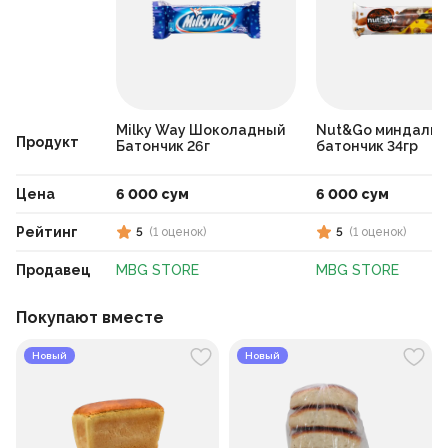
Milky Way Шоколадный
Nut&Go миндаль
Продукт
Батончик 26г
батончик 34гр
Цена
6 000 сум
6 000 сум
Рейтинг
5
(
1
оценок
)
5
(
1
оценок
)
Продавец
MBG STORE
MBG STORE
Покупают вместе
Новый
Новый