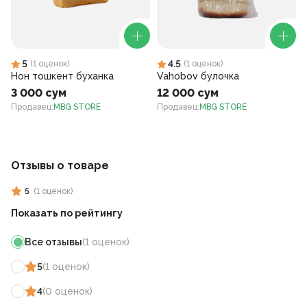
5
4.5
(
1
оценок
)
(
1
оценок
)
Нон тошкент буханка
Vahobov булочка
3 000 сум
12 000 сум
Продавец
:
MBG STORE
Продавец
:
MBG STORE
Отзывы о товаре
5
(
1
оценок
)
Показать по рейтингу
Все отзывы
(
1
оценок
)
5
(
1
оценок
)
4
(
0
оценок
)