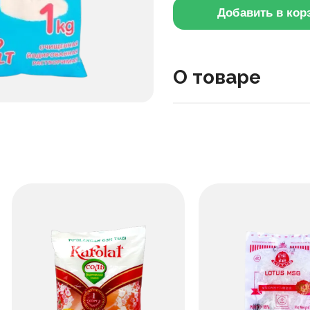
Добавить в кор
О товаре
Высококачественная йод
придания натурального 
произведена в соответст