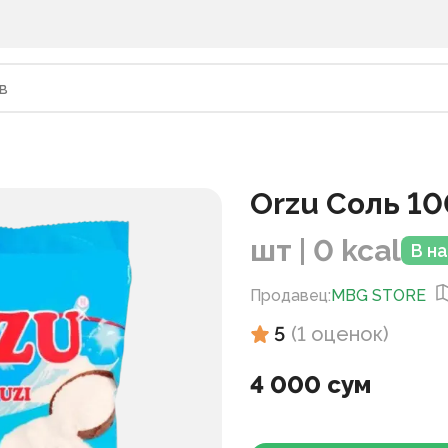
Orzu Соль 1
шт | 0 kcal
В н
Продавец
:
MBG STORE
5
(
1
оценок
)
4 000 сум