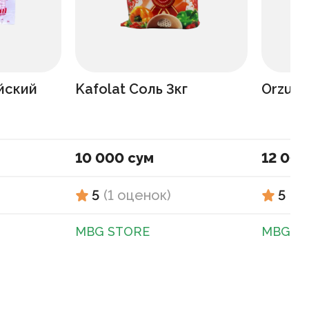
йский
Kafolat Соль 3кг
Orzu 
10 000 сум
12 000
5
(
1
оценок
)
5
(
1
MBG STORE
MBG S