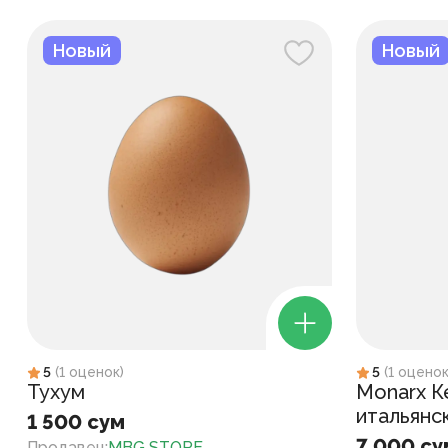
Новый
Новый
5
(
1
оценок
)
5
(
1
оцено
Тухум
Monarx К
итальянс
1 500 сум
7 000 су
Продавец
:
MBG STORE