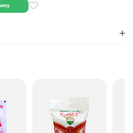
зину
ированная столовая соль, предназначенная для
вкуса повседневным блюдам. Она очищена и
вии со стандартами, что делает ее безопасной.