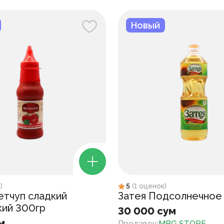
Новый
к
)
5
(
1
оценок
)
етчуп сладкий
Затея Подсолнечное 
кий 300гр
30 000 сум
м
Продавец
:
MBG STORE