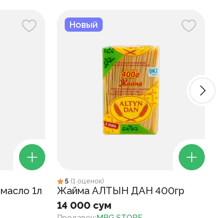
Новый
5
(
1
оценок
)
масло 1л
Жайма АЛТЫН ДАН 400гр
14 000 сум
Продавец
:
MBG STORE