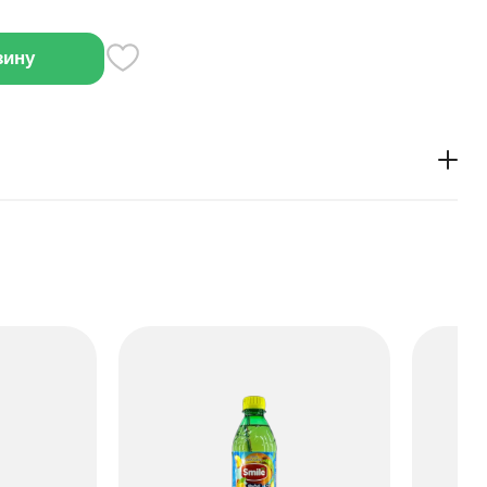
зину
ет вкус манго с лёгкими цветочными нотами. Можно