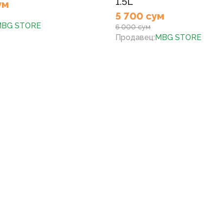
1.5L
ум
5 700 сум
BG STORE
6 000 сум
Продавец
:
MBG STORE