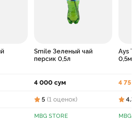
ый
Smile Зеленый чай
Ays Te
персик 0,5л
0,5мл
4 000 сум
4 750 
5
(
1
оценок
)
4.3
(
MBG STORE
MBG S