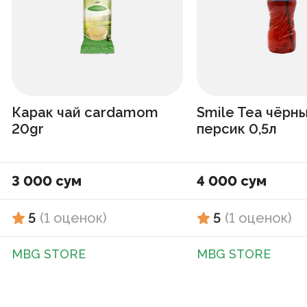
Карак чай cardamom
Smile Tea чёрн
20gr
персик 0,5л
3 000 сум
4 000 сум
5
(
1
оценок
)
5
(
1
оценок
)
MBG STORE
MBG STORE