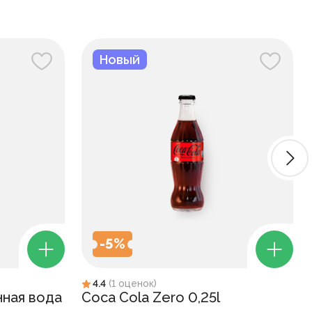
Новый
-
5
%
4.4
(
1
оценок
)
нная вода
Coca Cola Zero 0,25l