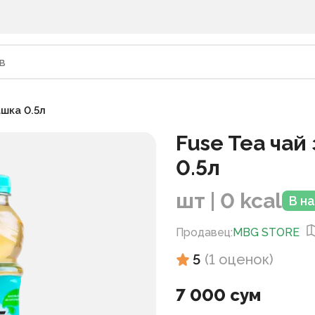
шка 0.5л
Fuse Tea ча
0.5л
шт | 0 kcal
В н
Продавец
:
MBG STORE
5
(
1
оценок
)
7 000 сум