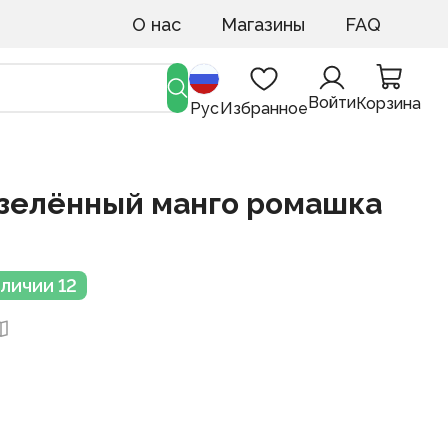
О нас
Магазины
FAQ
Войти
Корзина
Рус
Избранное
й зелённый манго ромашка
аличии 12