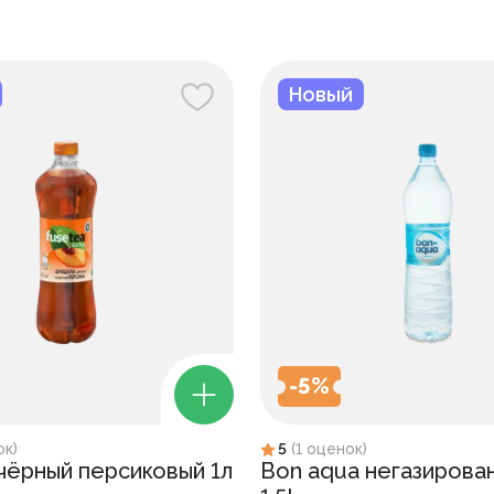
Новый
-
5
%
ок
)
5
(
1
оценок
)
 чёрный персиковый 1л
Bon aqua негазирова