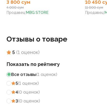
3 800 сум
10 450 с
4 000 сум
11 000 сум
Продавец
:
MBG STORE
Продавец
:
M
Отзывы о товаре
5
(
1
оценок
)
Показать по рейтингу
Все отзывы
(
1
оценок
)
5
(
1
оценок
)
4
(
0
оценок
)
3
(
0
оценок
)