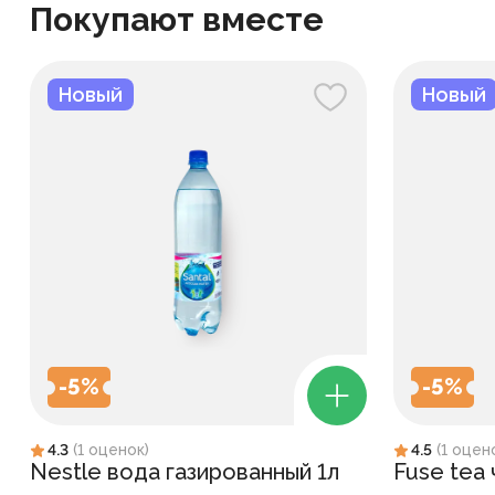
Покупают вместе
Новый
Новый
-
5
%
-
5
%
4.3
(
1
оценок
)
4.5
(
1
оцен
Nestle вода газированный 1л
Fuse tea