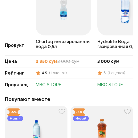
Chortoq негазированная
Hydrolife Вода
Продукт
вода 0,5л
газированная 0,5
Цена
2 850 сум
3 000 сум
3 000 сум
Рейтинг
4.5
(
1
оценок
)
5
(
1
оценок
)
Продавец
MBG STORE
MBG STORE
Покупают вместе
-
5
%
-
5
%
Новый
Новый