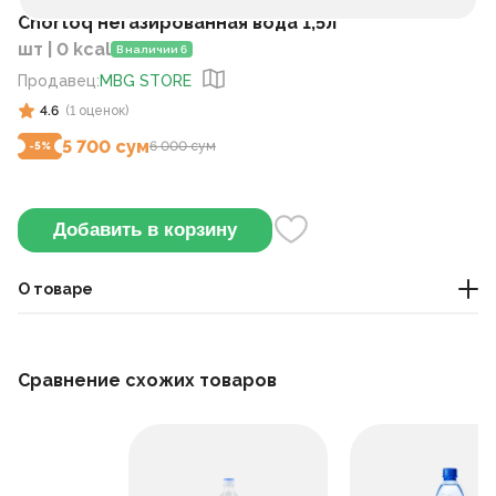
Chortoq негазированная вода 1,5л
шт | 0 kcal
В наличии 6
Продавец
:
MBG STORE
4.6
(
1
оценок
)
5 700 сум
6 000 сум
-
5
%
Добавить в корзину
О товаре
Минеральная вода
Сравнение схожих товаров