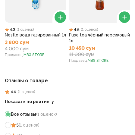
4.3
4.5
(
1
оценок
)
(
1
оценок
)
Nestle вода газированный 1л
Fuse tea чёрный персиковый
1л
3 800 сум
10 450 сум
4 000 сум
11 000 сум
Продавец
:
MBG STORE
Продавец
:
MBG STORE
Отзывы о товаре
4.6
(
1
оценок
)
Показать по рейтингу
Все отзывы
(
1
оценок
)
5
(
1
оценок
)