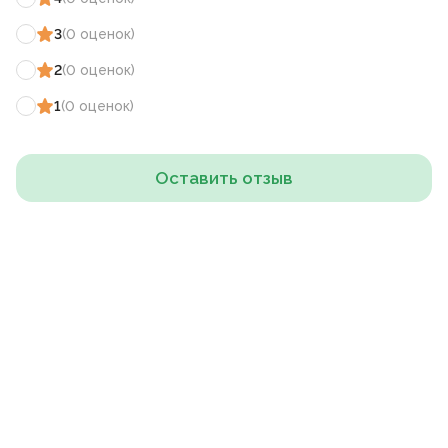
3
(
0
оценок
)
2
(
0
оценок
)
1
(
0
оценок
)
Оставить отзыв