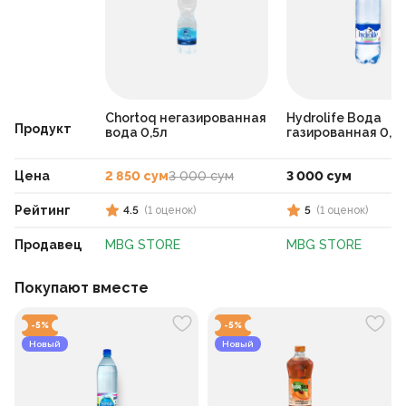
Chortoq негазированная
Hydrolife Вода
Продукт
вода 0,5л
газированная 0,5
Цена
2 850 сум
3 000 сум
3 000 сум
Рейтинг
4.5
(
1
оценок
)
5
(
1
оценок
)
Продавец
MBG STORE
MBG STORE
Покупают вместе
-
5
%
-
5
%
Новый
Новый