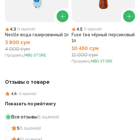
4.3
4.5
(
1
оценок
)
(
1
оценок
)
Nestle вода газированный 1л
Fuse tea чёрный персиковый
1л
3 800 сум
10 450 сум
4 000 сум
11 000 сум
Продавец
:
MBG STORE
Продавец
:
MBG STORE
Отзывы о товаре
4.6
(
1
оценок
)
Показать по рейтингу
Все отзывы
(
1
оценок
)
5
(
1
оценок
)
4
(
0
оценок
)