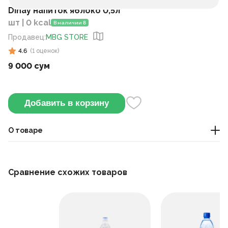
Dinay напиток яблоко 0,5л
шт | 0 kcal
В наличии 8
Продавец
:
MBG STORE
4.6
(
1
оценок
)
9 000 сум
Добавить в корзину
О товаре
Этот напиток представляет собой смесь яблочных соков.
Его можно пить охлажденным или добавлять в коктейли.
Сравнение схожих товаров