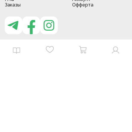
Заказы
Офферта
Приложение MBG store
Download on the
Get it on
App Store
Google Play
©
2026
. MBGstore -
Все права защищены.
Powered by : ZERODEV LLC