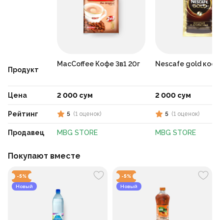
MacCoffee Кофе 3в1 20г
Nescafe gold кофе
Продукт
Цена
2 000 сум
2 000 сум
Рейтинг
5
(
1
оценок
)
5
(
1
оценок
)
Продавец
MBG STORE
MBG STORE
Покупают вместе
-
5
%
-
5
%
Новый
Новый