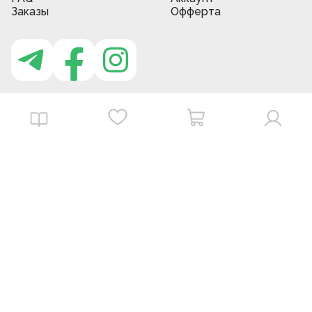
Заказы
Офферта
Приложение MBG store
Download on the
Get it on
App Store
Google Play
©
2026
. MBGstore -
Все права защищены.
Powered by : ZERODEV LLC