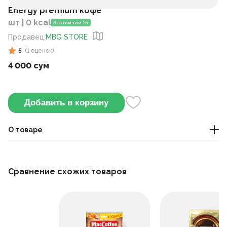
Energy premium кофе
шт | 0 kcal
В наличии 15
Продавец
:
MBG STORE
5
(
1
оценок
)
4 000 сум
Добавить в корзину
О товаре
кофе
Сравнение схожих товаров