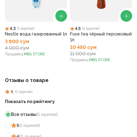
4.3
4.5
(
1
оценок
)
(
1
оценок
)
Nestle вода газированный 1л
Fuse tea чёрный персиковый
1л
3 800 сум
10 450 сум
4 000 сум
11 000 сум
Продавец
:
MBG STORE
Продавец
:
MBG STORE
Отзывы о товаре
5
(
1
оценок
)
Показать по рейтингу
Все отзывы
(
1
оценок
)
5
(
1
оценок
)
4
(
0
оценок
)