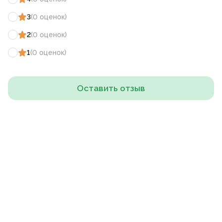
3
(
0
оценок
)
2
(
0
оценок
)
1
(
0
оценок
)
Оставить отзыв