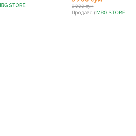
BG STORE
6 000 сум
Продавец
:
MBG STORE