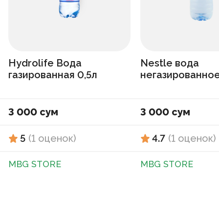
Hydrolife Вода
Nestle вода
газированная 0,5л
негазированное
3 000 сум
3 000 сум
5
(
1
оценок
)
4.7
(
1
оценок
)
MBG STORE
MBG STORE