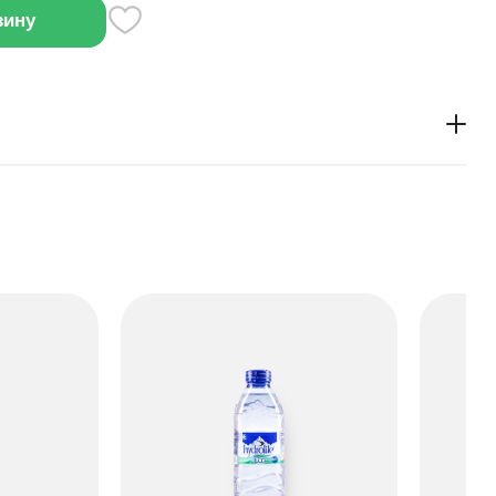
зину
делана из артезианского источника. Её можно пить