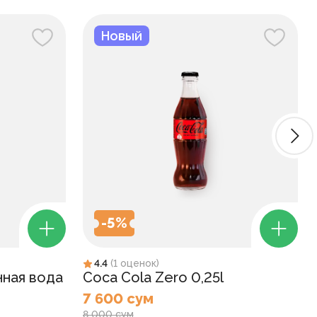
Новый
-
5
%
4.4
(
1
оценок
)
нная вода
Coca Cola Zero 0,25l
7 600 сум
8 000 сум