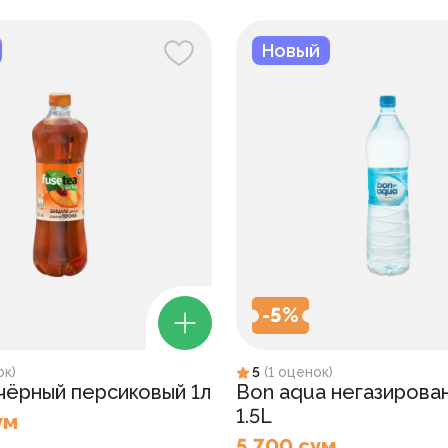
Новый
-
5
%
ок
)
5
(
1
оценок
)
 чёрный персиковый 1л
Bon aqua негазирова
1.5L
ум
5 700 сум