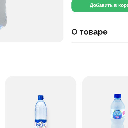
Добавить в кор
О товаре
Эта газированная вода с
охлаждённой.