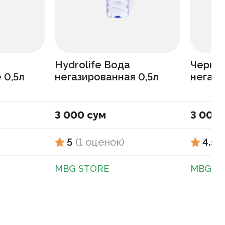
Hydrolife Вода
Черно
 0,5л
негазированная 0,5л
негази
3 000 сум
3 000 
5
(
1
оценок
)
4.5
(
MBG STORE
MBG S