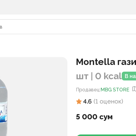
Montella газ
шт | 0 kcal
В н
Продавец
:
MBG STORE
4.6
(
1
оценок
)
5 000 сум