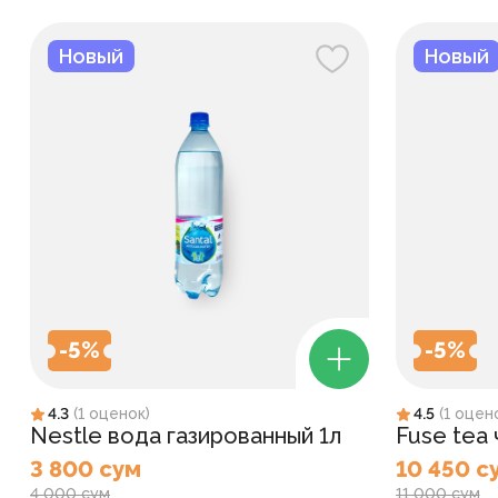
Новый
Новый
-
5
%
-
5
%
4.3
(
1
оценок
)
4.5
(
1
оцен
Nestle вода газированный 1л
Fuse tea
3 800 сум
10 450 с
4 000 сум
11 000 сум