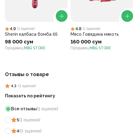
4.9
4.8
(
1
оценок
)
(
1
оценок
)
Sherin калбаса бомба 65
Мясо Говядина мякоть
98 000 сум
160 000 сум
Продавец
:
MBG STORE
Продавец
:
MBG STORE
Отзывы о товаре
4.3
(
1
оценок
)
Показать по рейтингу
Все отзывы
(
1
оценок
)
5
(
1
оценок
)
4
(
0
оценок
)