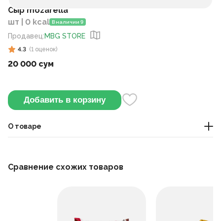
Cыр mozarella
шт | 0 kcal
В наличии 9
Продавец
:
MBG STORE
4.3
(
1
оценок
)
20 000 сум
Добавить в корзину
О товаре
сыр
Сравнение схожих товаров