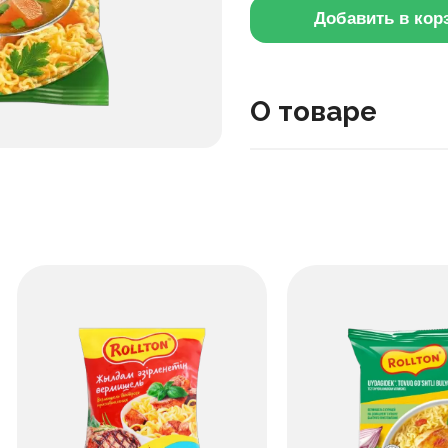
Добавить в кор
О товаре
Эта лапша с куриным вк
составе есть сушёные о