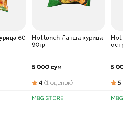
урица 60
Hot lunch Лапша курица
Hot Lu
90гр
острый
5 000 сум
5 000 
4
(
1
оценок
)
5
(
1
MBG STORE
MBG S