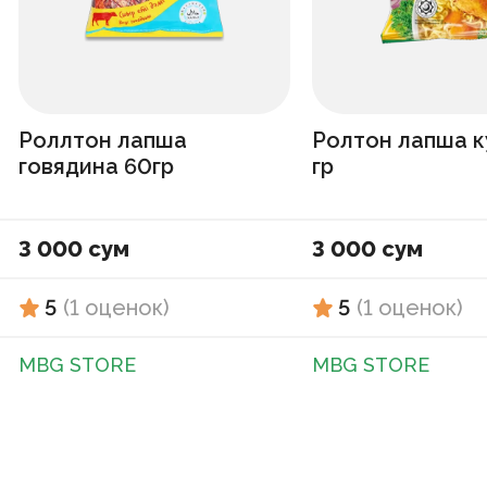
Роллтон лапша
Ролтон лапша к
говядина 60гр
гр
3 000 сум
3 000 сум
5
(
1
оценок
)
5
(
1
оценок
)
MBG STORE
MBG STORE