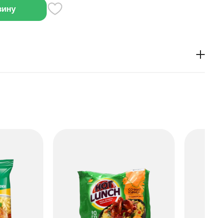
зину
усом быстро готовится и хорошо насыщает. В
вощи и специи, которые придают блюду аромат.