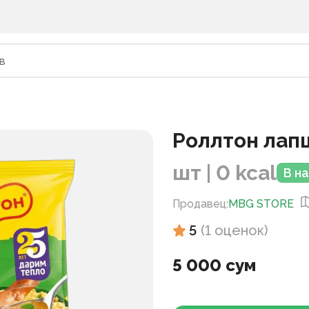
Роллтон лап
шт | 0 kcal
В н
Продавец
:
MBG STORE
5
(
1
оценок
)
5 000 сум