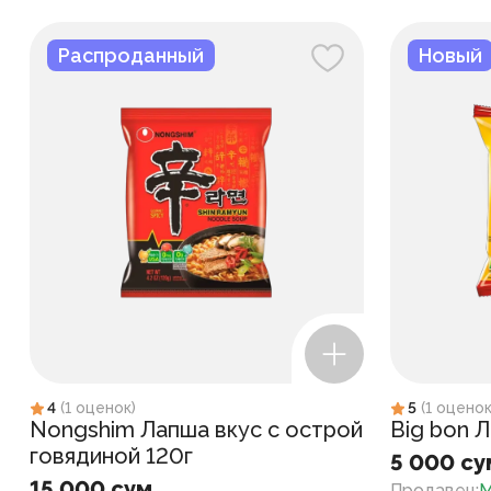
Распроданный
Новый
4
(
1
оценок
)
5
(
1
оцено
Nongshim Лапша вкус с острой
Big bon 
говядиной 120г
5 000 су
15 000 сум
Продавец
:
M