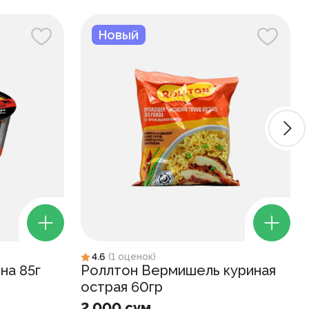
Новый
4.6
(
1
оценок
)
на 85г
Роллтон Вермишель куриная
острая 60гр
2 000 сум