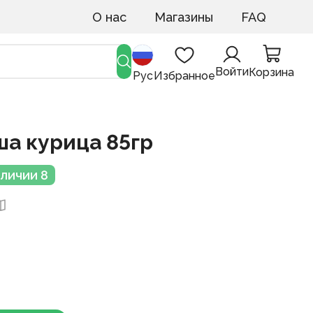
О нас
Магазины
FAQ
Войти
Корзина
Рус
Избранное
ша курица 85гр
аличии 8