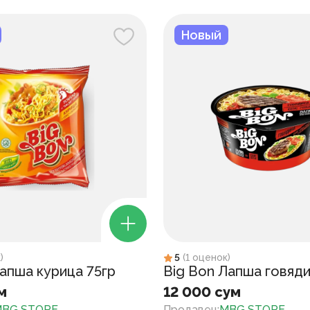
Новый
к
)
5
(
1
оценок
)
Лапша курица 75гр
Big Bon Лапша говяди
м
12 000 сум
BG STORE
Продавец
:
MBG STORE