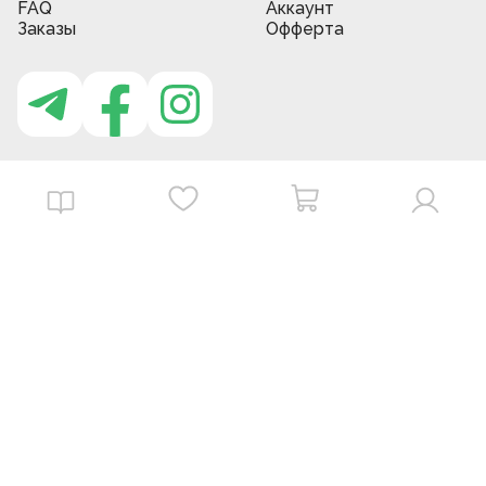
FAQ
Аккаунт
Заказы
Офферта
Приложение MBG store
Download on the
Get it on
App Store
Google Play
©
2026
. MBGstore -
Все права защищены.
Powered by : ZERODEV LLC