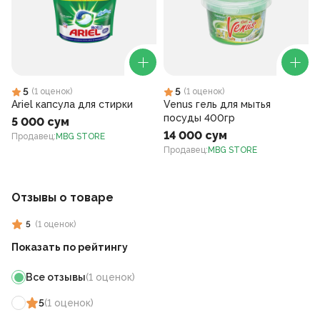
5
5
(
1
оценок
)
(
1
оценок
)
Ariel капсула для стирки
Venus гель для мытья
посуды 400гр
5 000 сум
14 000 сум
Продавец
:
MBG STORE
Продавец
:
MBG STORE
Отзывы о товаре
5
(
1
оценок
)
Показать по рейтингу
Все отзывы
(
1
оценок
)
5
(
1
оценок
)