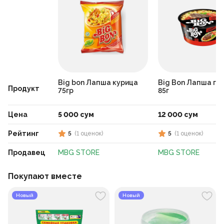
Big bon Лапша курица
Big Bon Лапша го
Продукт
75гр
85г
Цена
5 000 сум
12 000 сум
Рейтинг
5
(
1
оценок
)
5
(
1
оценок
)
Продавец
MBG STORE
MBG STORE
Покупают вместе
Новый
Новый