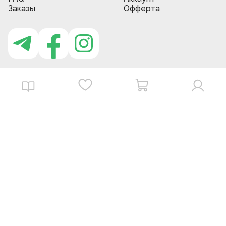
Заказы
Офферта
Приложение MBG store
Download on the
Get it on
App Store
Google Play
©
2026
. MBGstore -
Все права защищены.
Powered by : ZERODEV LLC