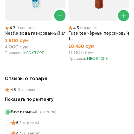
4.3
4.5
(
1
оценок
)
(
1
оценок
)
Nestle вода газированный 1л
Fuse tea чёрный персиковый
1л
3 800 сум
10 450 сум
4 000 сум
11 000 сум
Продавец
:
MBG STORE
Продавец
:
MBG STORE
Отзывы о товаре
4.5
(
1
оценок
)
Показать по рейтингу
Все отзывы
(
1
оценок
)
5
(
1
оценок
)
4
(
0
оценок
)