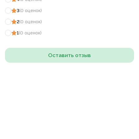
3
(
0
оценок
)
2
(
0
оценок
)
1
(
0
оценок
)
Оставить отзыв