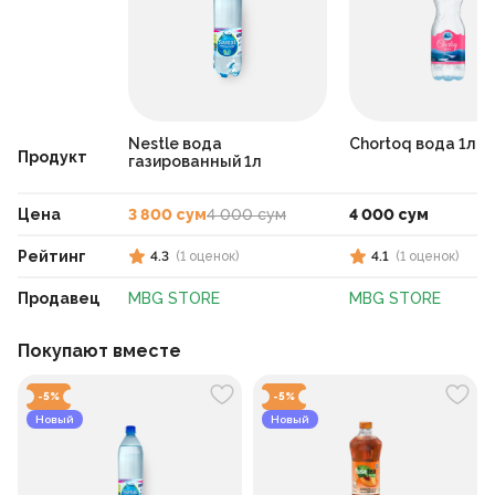
Nestle вода
Chortoq вода 1л
Продукт
газированный 1л
Цена
3 800 сум
4 000 сум
4 000 сум
Рейтинг
4.3
(
1
оценок
)
4.1
(
1
оценок
)
Продавец
MBG STORE
MBG STORE
Покупают вместе
-
5
%
-
5
%
Новый
Новый