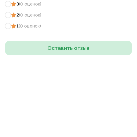
3
(
0
оценок
)
2
(
0
оценок
)
1
(
0
оценок
)
Оставить отзыв