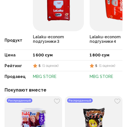
Lalaku-econom
Lalaku-econom
Продукт
подгузники 3
подгузники 4
Цена
1 600 сум
1 800 сум
Рейтинг
5
(
1
оценок
)
5
(
1
оценок
)
Продавец
MBG STORE
MBG STORE
Покупают вместе
Распроданный
Распроданный