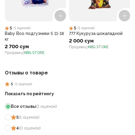
5
5
(
1
оценок
)
(
1
оценок
)
Baby Boo подгузники 5 11-18
777 Кукуруза шокаладной
кг
2 000 сум
2 700 сум
Продавец
:
MBG STORE
Продавец
:
MBG STORE
Отзывы о товаре
5
(
1
оценок
)
Показать по рейтингу
Все отзывы
(
1
оценок
)
5
(
1
оценок
)
4
(
0
оценок
)