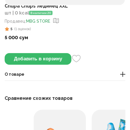
Chupa Chups лединец XXL
шт | 0 kcal
В наличии 20
Продавец
:
MBG STORE
5
(
1
оценок
)
5 000 сум
Добавить в корзину
О товаре
Значительно больше обычной леденцовой конфеты и
дольше сохраняет свои свойства, поэтому считается
Сравнение схожих товаров
лакомством, предназначенным для «длительного
наслаждения».