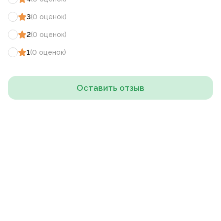
3
(
0
оценок
)
2
(
0
оценок
)
1
(
0
оценок
)
Оставить отзыв