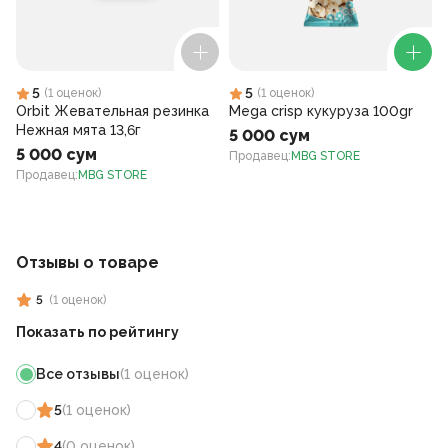
5
5
(
1
оценок
)
(
1
оценок
)
Orbit Жевательная резинка
Mega crisp кукуруза 100gr
Нежная мята 13,6г
5 000 сум
5 000 сум
Продавец
:
MBG STORE
Продавец
:
MBG STORE
Отзывы о товаре
5
(
1
оценок
)
Показать по рейтингу
Все отзывы
(
1
оценок
)
5
(
1
оценок
)
4
(
0
оценок
)