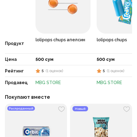
lolipops chups апелсин
lolipops chups
Продукт
Цена
500 сум
500 сум
Рейтинг
5
(
1
оценок
)
5
(
1
оценок
)
Продавец
MBG STORE
MBG STORE
Покупают вместе
Распроданный
Новый