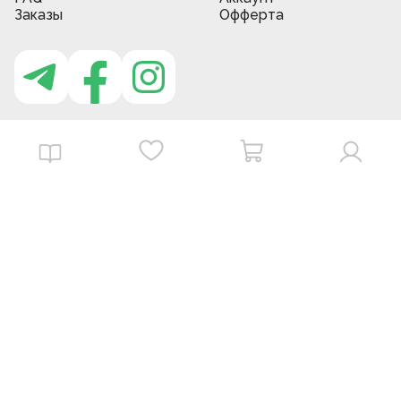
Заказы
Офферта
Приложение MBG store
Download on the
Get it on
App Store
Google Play
©
2026
. MBGstore -
Все права защищены.
Powered by : ZERODEV LLC