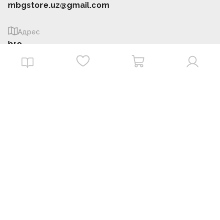
mbgstore.uz@gmail.com
Адрес
bro
Информация
О нас
Магазины
FAQ
Аккаунт
Заказы
Офферта
Приложение MBG store
Download on the
Get it on
App Store
Google Play