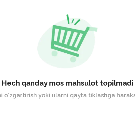
Hech qanday mos mahsulot topilmadi
ni o'zgartirish yoki ularni qayta tiklashga harak