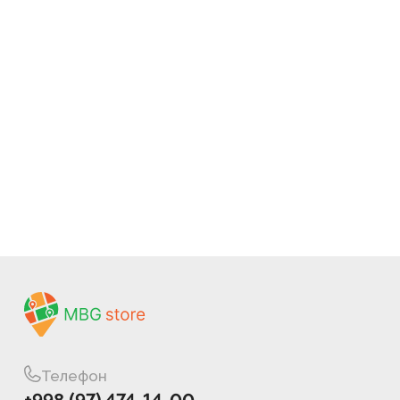
Конфеты и десерты
206
Товары для хозяйства
22
Чистящие средства
27
Красота и гигиена
58
Зоотовары
0
Товары для детей
51
Овощи и фрукты
52
Продукты
73
Телефон