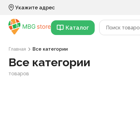
Укажите адрес
Каталог
Главная
Все категории
Все категории
товаров
ть фильтры
Категории
Приправа
11
Цена, UZS
Снеки
71