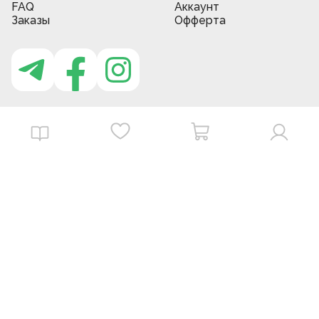
FAQ
Аккаунт
Заказы
Офферта
Приложение MBG store
Download on the
Get it on
App Store
Google Play
©
2026
. MBGstore -
Все права защищены.
Powered by : ZERODEV LLC