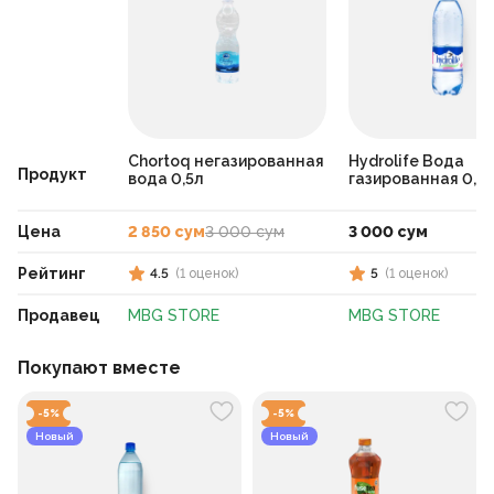
Chortoq негазированная
Hydrolife Вода
Продукт
вода 0,5л
газированная 0,5
Цена
2 850 сум
3 000 сум
3 000 сум
Рейтинг
4.5
(
1
оценок
)
5
(
1
оценок
)
Продавец
MBG STORE
MBG STORE
Покупают вместе
-
5
%
-
5
%
Новый
Новый