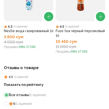
4.3
4.5
(
1
оценок
)
(
1
оценок
)
Nestle вода газированный 1л
Fuse tea чёрный персиковый
1л
3 800 сум
10 450 сум
4 000 сум
11 000 сум
Продавец
:
MBG STORE
Продавец
:
MBG STORE
Отзывы о товаре
4.5
(
1
оценок
)
Показать по рейтингу
Все отзывы
(
1
оценок
)
5
(
1
оценок
)