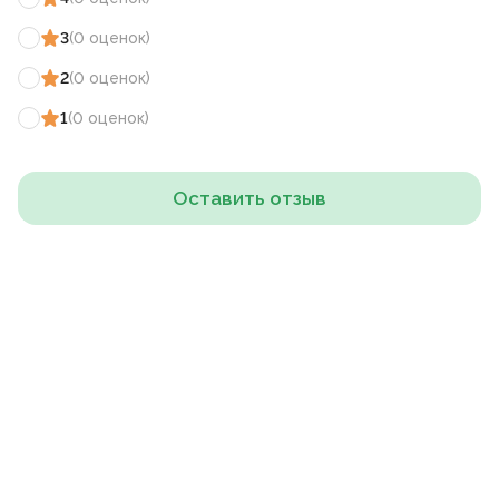
3
(
0
оценок
)
2
(
0
оценок
)
1
(
0
оценок
)
Оставить отзыв