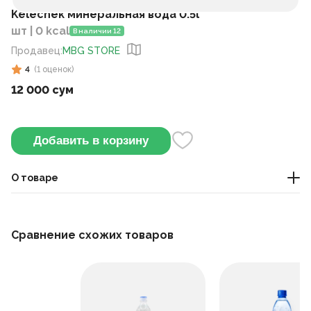
Kelechek минеральная вода 0.5l
шт | 0 kcal
В наличии 12
Продавец
:
MBG STORE
4
(
1
оценок
)
12 000 сум
Добавить в корзину
О товаре
Чистая природная минеральная вода, подходит для
ежедневного употребления.
Сравнение схожих товаров