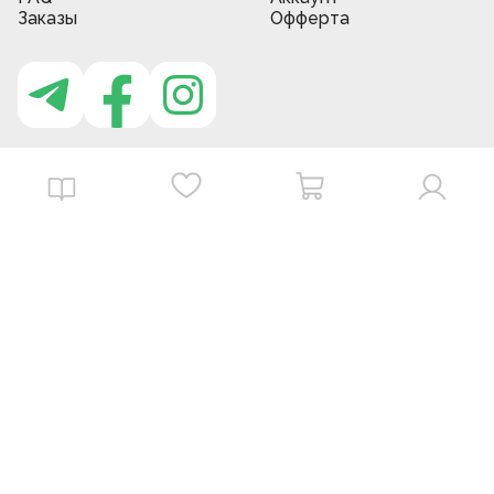
Заказы
Офферта
Приложение MBG store
Download on the
Get it on
App Store
Google Play
©
2026
. MBGstore -
Все права защищены.
Powered by : ZERODEV LLC