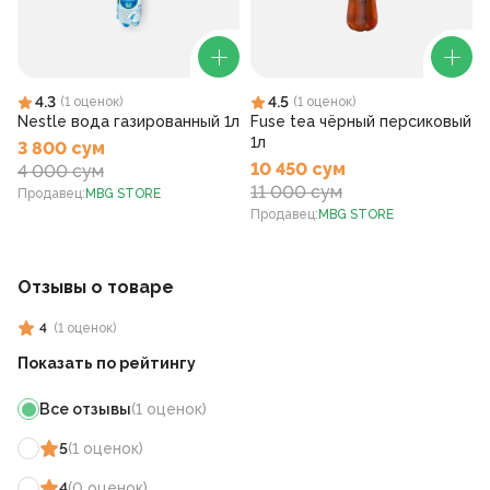
4.3
4.5
(
1
оценок
)
(
1
оценок
)
Nestle вода газированный 1л
Fuse tea чёрный персиковый
1л
3 800 сум
10 450 сум
4 000 сум
11 000 сум
Продавец
:
MBG STORE
Продавец
:
MBG STORE
Отзывы о товаре
4
(
1
оценок
)
Показать по рейтингу
Все отзывы
(
1
оценок
)
5
(
1
оценок
)
4
(
0
оценок
)