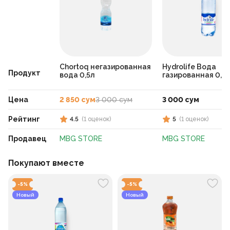
Chortoq негазированная
Hydrolife Вода
Продукт
вода 0,5л
газированная 0,5
Цена
2 850 сум
3 000 сум
3 000 сум
Рейтинг
4.5
(
1
оценок
)
5
(
1
оценок
)
Продавец
MBG STORE
MBG STORE
Покупают вместе
-
5
%
-
5
%
Новый
Новый