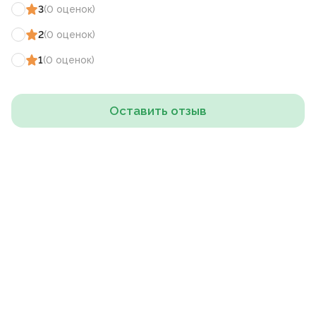
3
(
0
оценок
)
2
(
0
оценок
)
1
(
0
оценок
)
Оставить отзыв