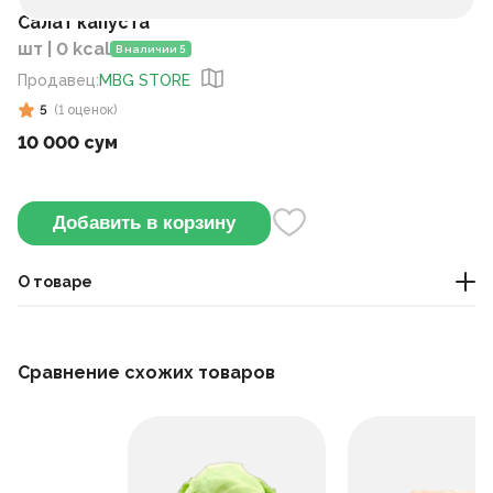
Cалат капуста
шт | 0 kcal
В наличии 5
Продавец
:
MBG STORE
5
(
1
оценок
)
10 000 сум
Добавить в корзину
О товаре
Продуктовые
Сравнение схожих товаров