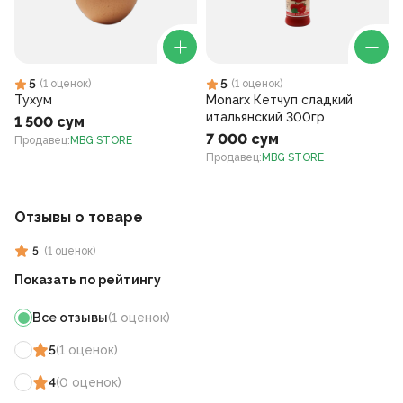
5
5
(
1
оценок
)
(
1
оценок
)
Тухум
Monarx Кетчуп сладкий
итальянский 300гр
1 500 сум
7 000 сум
Продавец
:
MBG STORE
Продавец
:
MBG STORE
Отзывы о товаре
5
(
1
оценок
)
Показать по рейтингу
Все отзывы
(
1
оценок
)
5
(
1
оценок
)
4
(
0
оценок
)