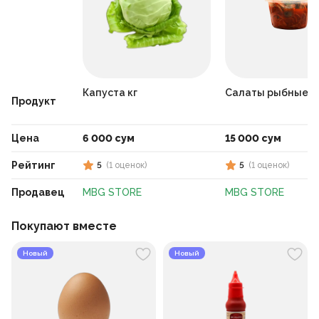
Капуста кг
Cалаты рыбные х
Продукт
Цена
6 000 сум
15 000 сум
Рейтинг
5
(
1
оценок
)
5
(
1
оценок
)
Продавец
MBG STORE
MBG STORE
Покупают вместе
Новый
Новый