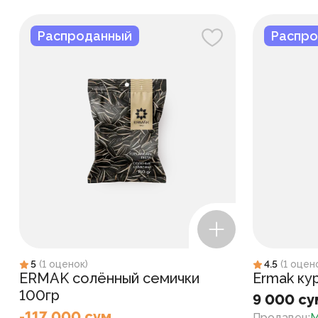
Распроданный
Распро
5
(
1
оценок
)
4.5
(
1
оцен
ERMAK солённый семички
Ermak ку
100гр
9 000 су
-117 000 сум
Продавец
:
M