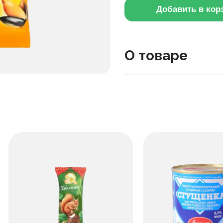
Добавить в кор
О товаре
Эти семечки обжарили бе
можно грызть просто так