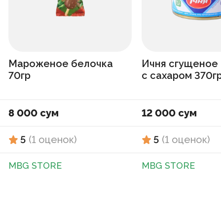
Мароженое белочка
Ичня сгущеное
70гр
с сахаром 370г
8 000 сум
12 000 сум
5
(
1
оценок
)
5
(
1
оценок
)
MBG STORE
MBG STORE