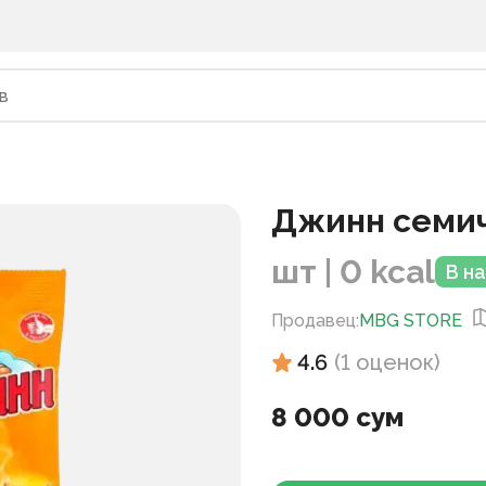
Джинн семич
шт | 0 kcal
В н
Продавец
:
MBG STORE
4.6
(
1
оценок
)
8 000 сум