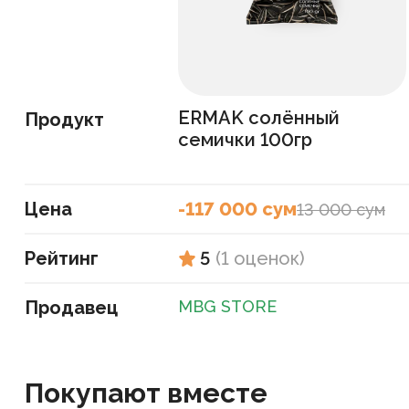
ERMAK солённый
Продукт
семички 100гр
Цена
-117 000 сум
13 000 сум
Рейтинг
5
(
1
оценок
)
Продавец
MBG STORE
Покупают вместе