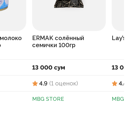
 молоко
ERMAK солённый
Lay’s 
р
семички 100гр
13 000 сум
13 000
4.9
(
1
оценок
)
4.4
(
MBG STORE
MBG S