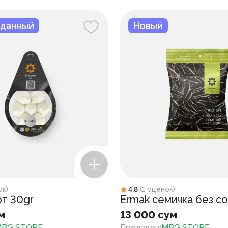
данный
Новый
ок
)
4.8
(
1
оценок
)
рт 30gr
Ermak семичка без со
м
13 000 сум
BG STORE
Продавец
:
MBG STORE