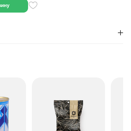
зину
з соли, чтобы подчеркнуть натуральный вкус. Их
 или добавить в салат для хруста.