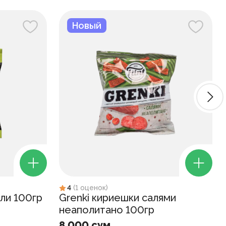
Новый
4
(
1
оценок
)
ли 100гр
Grenki кириешки салями
неаполитано 100гр
8 000 сум