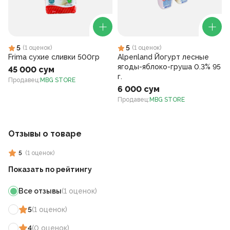
5
5
(
1
оценок
)
(
1
оценок
)
Frima сухие сливки 500гр
Alpenland Йогурт лесные
ягоды-яблоко-груша 0.3% 95
45 000 сум
г.
Продавец
:
MBG STORE
6 000 сум
Продавец
:
MBG STORE
Отзывы о товаре
5
(
1
оценок
)
Показать по рейтингу
Все отзывы
(
1
оценок
)
5
(
1
оценок
)
4
(
0
оценок
)