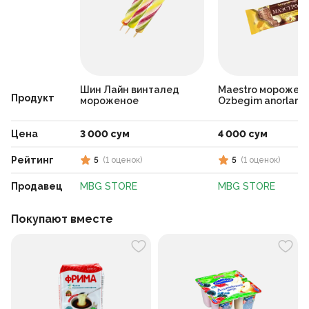
Шин Лайн винталед
Maestro морожен
Продукт
мороженое
Ozbegim anorlari
Цена
3 000 сум
4 000 сум
Рейтинг
5
(
1
оценок
)
5
(
1
оценок
)
Продавец
MBG STORE
MBG STORE
Покупают вместе