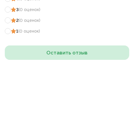
3
(
0
оценок
)
2
(
0
оценок
)
1
(
0
оценок
)
Оставить отзыв