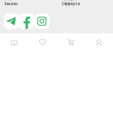
Заказы
Офферта
Приложение MBG store
Download on the
Get it on
App Store
Google Play
©
2026
. MBGstore -
Все права защищены.
Powered by : ZERODEV LLC