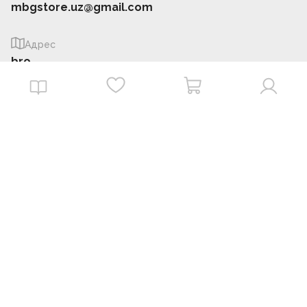
mbgstore.uz@gmail.com
Адрес
bro
Информация
О нас
Магазины
FAQ
Аккаунт
Заказы
Офферта
Приложение MBG store
Download on the
Get it on
App Store
Google Play