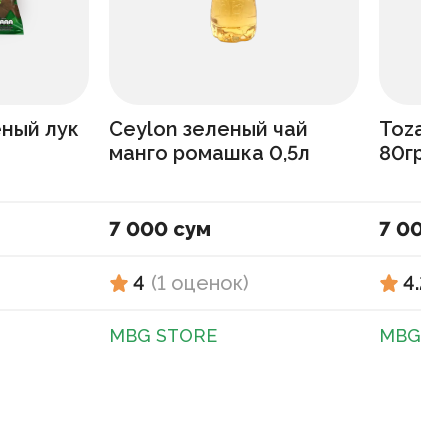
еный лук
Сeylon зеленый чай
Toza З
манго ромашка 0,5л
80гр
7 000 сум
7 000 
4
(
1
оценок
)
4.2
(
MBG STORE
MBG S