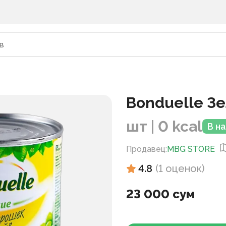
Bonduelle З
шт | 0 kcal
В н
Продавец
:
MBG STORE
4.8
(
1
оценок
)
23 000 сум