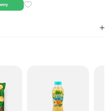
зину
ми горошинами и тонкой кожурой можно добавить в
горошек, вода, сахар и соль.