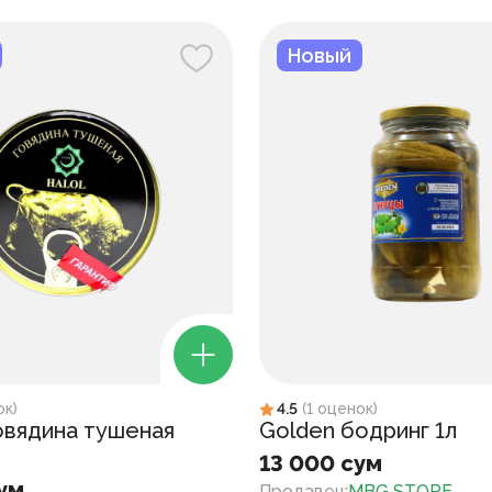
Новый
ок
)
4.5
(
1
оценок
)
вядина тушеная
Golden бодринг 1л
13 000 сум
ум
Продавец
:
MBG STORE