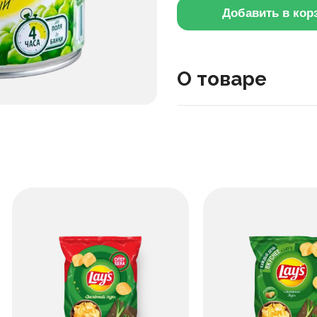
Добавить в кор
О товаре
Горошек зелёный с целы
салат. В составе только 