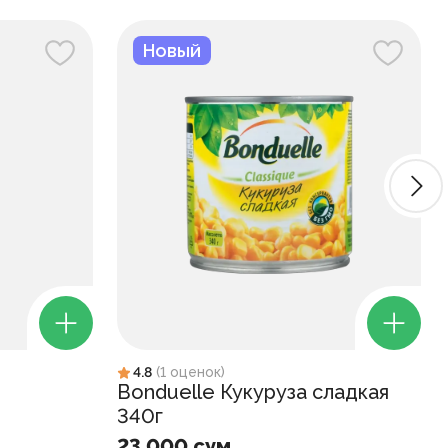
Новый
4.8
(
1
оценок
)
Bonduelle Кукуруза сладкая
340г
23 000 сум