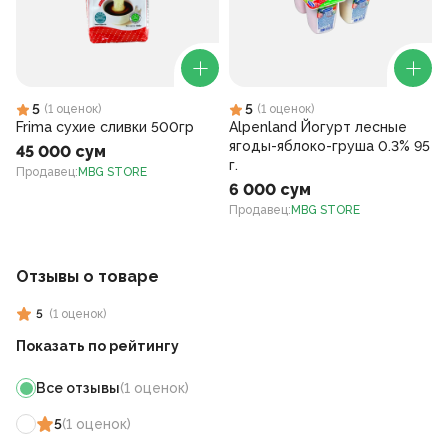
5
5
(
1
оценок
)
(
1
оценок
)
Frima сухие сливки 500гр
Alpenland Йогурт лесные
ягоды-яблоко-груша 0.3% 95
45 000 сум
г.
Продавец
:
MBG STORE
6 000 сум
Продавец
:
MBG STORE
Отзывы о товаре
5
(
1
оценок
)
Показать по рейтингу
Все отзывы
(
1
оценок
)
5
(
1
оценок
)