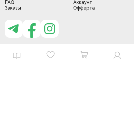
FAQ
Аккаунт
Заказы
Офферта
Приложение MBG store
Download on the
Get it on
App Store
Google Play
©
2026
. MBGstore -
Все права защищены.
Powered by : ZERODEV LLC