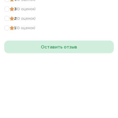
3
(
0
оценок
)
2
(
0
оценок
)
1
(
0
оценок
)
Оставить отзыв