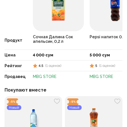
Сочная Далина Сок
Pepsi напиток 0.2
Продукт
апельсин, 0,2 л
Цена
4 000 сум
5 000 сум
Рейтинг
4.5
(
1
оценок
)
5
(
1
оценок
)
Продавец
MBG STORE
MBG STORE
Покупают вместе
-
5
%
-
5
%
Новый
Новый