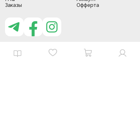
Заказы
Офферта
Приложение MBG store
Download on the
Get it on
App Store
Google Play
©
2026
. MBGstore -
Все права защищены.
Powered by : ZERODEV LLC