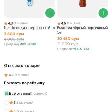
4.3
4.5
(
1
оценок
)
(
1
оценок
)
Nestle вода газированный 1л
Fuse tea чёрный персиковый
1л
3 800 сум
10 450 сум
4 000 сум
11 000 сум
Продавец
:
MBG STORE
Продавец
:
MBG STORE
Отзывы о товаре
4.5
(
1
оценок
)
Показать по рейтингу
Все отзывы
(
1
оценок
)
5
(
1
оценок
)
4
(
0
оценок
)