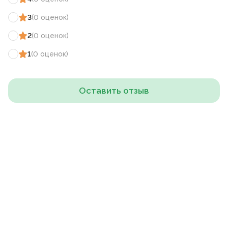
3
(
0
оценок
)
2
(
0
оценок
)
1
(
0
оценок
)
Оставить отзыв