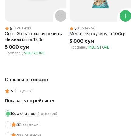
5
5
(
1
оценок
)
(
1
оценок
)
Orbit Жевательная резинка
Mega crisp кукуруза 100gr
Нежная мята 13,6г
5 000 сум
5 000 сум
Продавец
:
MBG STORE
Продавец
:
MBG STORE
Отзывы о товаре
5
(
1
оценок
)
Показать по рейтингу
Все отзывы
(
1
оценок
)
5
(
1
оценок
)
4
(
0
оценок
)