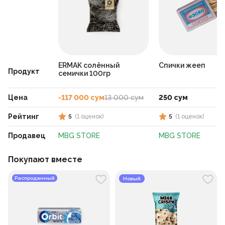
ERMAK солённый
Спички жееп
Продукт
семички 100гр
Цена
-117 000 сум
13 000 сум
250 сум
Рейтинг
5
(
1
оценок
)
5
(
1
оценок
)
Продавец
MBG STORE
MBG STORE
Покупают вместе
Распроданный
Новый