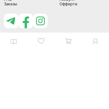
Заказы
Офферта
Приложение MBG store
Download on the
Get it on
App Store
Google Play
©
2026
. MBGstore -
Все права защищены.
Powered by : ZERODEV LLC