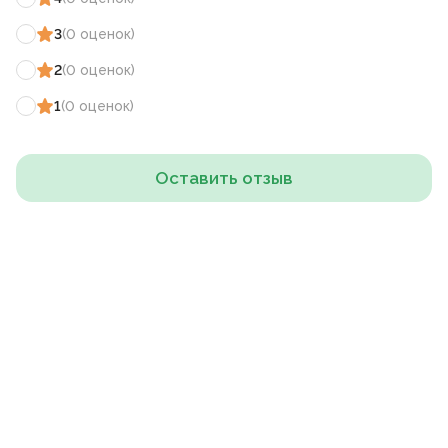
3
(
0
оценок
)
2
(
0
оценок
)
1
(
0
оценок
)
Оставить отзыв