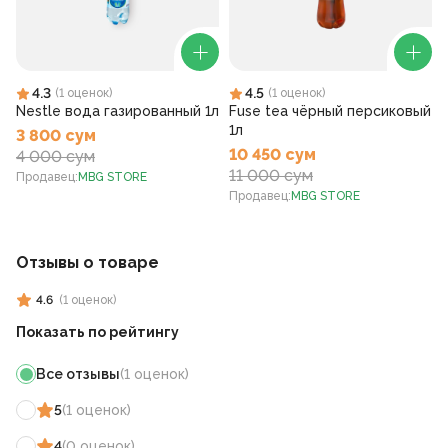
4.3
4.5
(
1
оценок
)
(
1
оценок
)
Nestle вода газированный 1л
Fuse tea чёрный персиковый
1л
3 800 сум
10 450 сум
4 000 сум
11 000 сум
Продавец
:
MBG STORE
Продавец
:
MBG STORE
Отзывы о товаре
4.6
(
1
оценок
)
Показать по рейтингу
Все отзывы
(
1
оценок
)
5
(
1
оценок
)
4
(
0
оценок
)