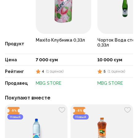
Maxito Клубника 0,33л
Чорток Вода стек
Продукт
0,33л
Цена
7 000 сум
10 000 сум
Рейтинг
4
(
1
оценок
)
5
(
1
оценок
)
Продавец
MBG STORE
MBG STORE
Покупают вместе
-
5
%
-
5
%
Новый
Новый