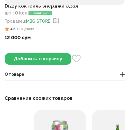
Dizzy коктейль энерджи 0,33л
шт | 0 kcal
В наличии 12
Продавец
:
MBG STORE
4.6
(
1
оценок
)
12 000 сум
Добавить в корзину
О товаре
Этот энергетик содержит кофеин и таурин, которые
помогают взбодриться. Его можно пить охлаждённым
Сравнение схожих товаров