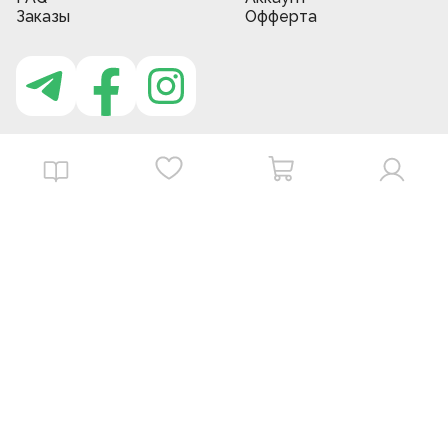
Заказы
Офферта
Приложение MBG store
Download on the
Get it on
App Store
Google Play
©
2026
. MBGstore -
Все права защищены.
Powered by : ZERODEV LLC