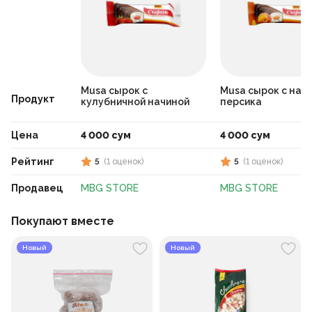
Musa сырок с
Musa сырок с нач
Продукт
кулубничной начиной
персика
Цена
4 000 сум
4 000 сум
Рейтинг
5
(
1
оценок
)
5
(
1
оценок
)
Продавец
MBG STORE
MBG STORE
Покупают вместе
Новый
Новый