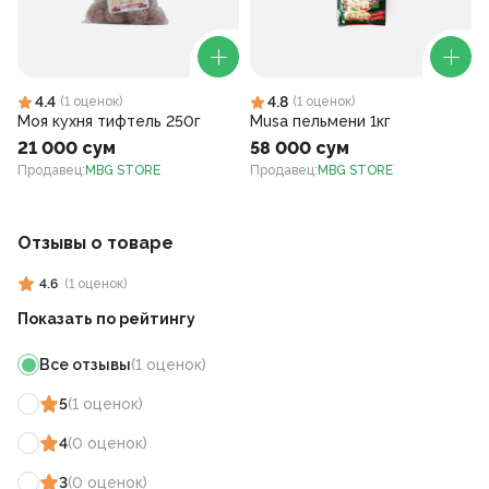
4.4
4.8
(
1
оценок
)
(
1
оценок
)
Моя кухня тифтель 250г
Musa пельмени 1кг
21 000 сум
58 000 сум
Продавец
:
MBG STORE
Продавец
:
MBG STORE
Отзывы о товаре
4.6
(
1
оценок
)
Показать по рейтингу
Все отзывы
(
1
оценок
)
5
(
1
оценок
)
4
(
0
оценок
)
3
(
0
оценок
)