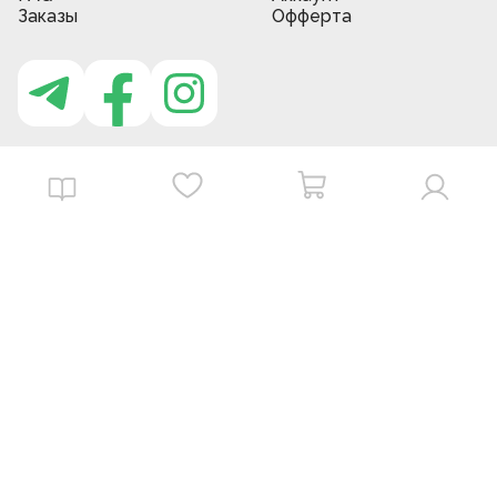
Заказы
Офферта
Приложение MBG store
Download on the
Get it on
App Store
Google Play
©
2026
. MBGstore -
Все права защищены.
Powered by : ZERODEV LLC