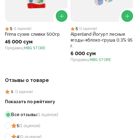
5
5
(
1
оценок
)
(
1
оценок
)
Frima сухие сливки 500гр
Alpenland Йогурт лесные
ягоды-яблоко-груша 0.3% 95
45 000 сум
г.
Продавец
:
MBG STORE
6 000 сум
Продавец
:
MBG STORE
Отзывы о товаре
5
(
1
оценок
)
Показать по рейтингу
Все отзывы
(
1
оценок
)
5
(
1
оценок
)
4
(
0
оценок
)