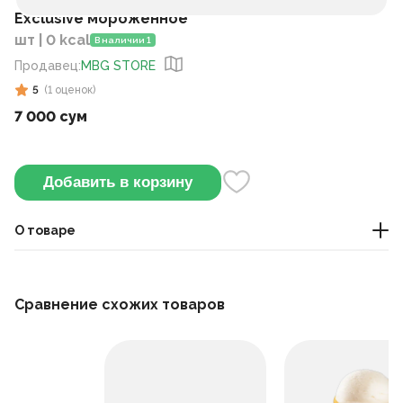
Exclusive мороженное
шт | 0 kcal
В наличии 1
Продавец
:
MBG STORE
5
(
1
оценок
)
7 000 сум
Добавить в корзину
О товаре
Мороженое
Сравнение схожих товаров