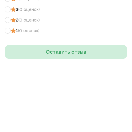
3
(
0
оценок
)
2
(
0
оценок
)
1
(
0
оценок
)
Оставить отзыв