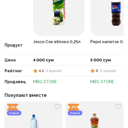
Jesco Cок яблоко 0,25л
Pepsi напиток 0.2
Продукт
Цена
4 000 сум
5 000 сум
Рейтинг
4.3
(
1
оценок
)
5
(
1
оценок
)
Продавец
MBG STORE
MBG STORE
Покупают вместе
-
5
%
-
5
%
Новый
Новый