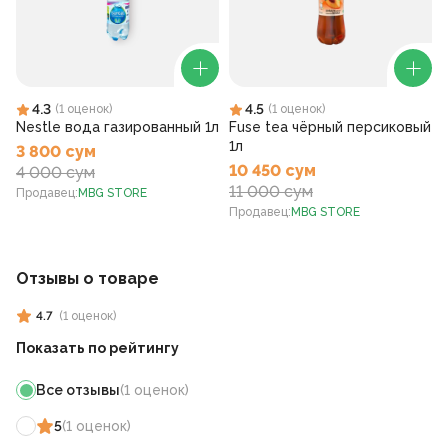
4.3
4.5
(
1
оценок
)
(
1
оценок
)
Nestle вода газированный 1л
Fuse tea чёрный персиковый
1л
3 800 сум
10 450 сум
4 000 сум
11 000 сум
Продавец
:
MBG STORE
Продавец
:
MBG STORE
Отзывы о товаре
4.7
(
1
оценок
)
Показать по рейтингу
Все отзывы
(
1
оценок
)
5
(
1
оценок
)