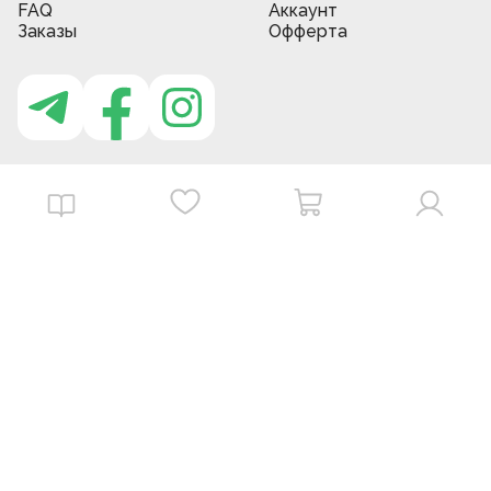
FAQ
Аккаунт
Заказы
Офферта
Приложение MBG store
Download on the
Get it on
App Store
Google Play
©
2026
. MBGstore -
Все права защищены.
Powered by : ZERODEV LLC