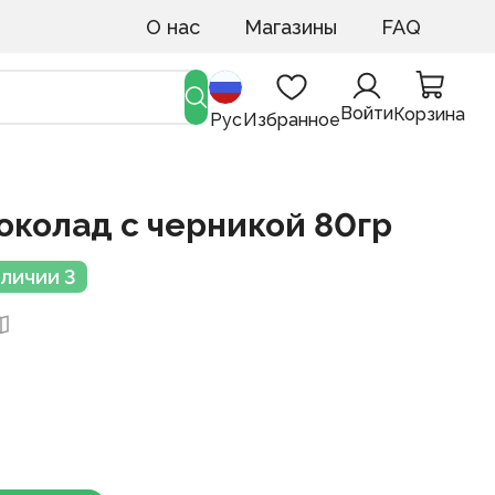
О нас
Магазины
FAQ
Войти
Корзина
Рус
Избранное
околад с черникой 80гр
аличии 3