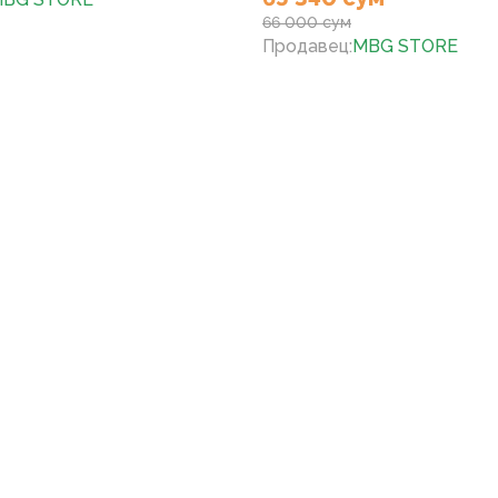
66 000 сум
Продавец
:
MBG STORE