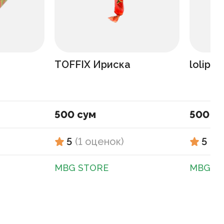
TOFFIX Ириска
lolipo
500 сум
500 с
5
(
1
оценок
)
5
(
1
MBG STORE
MBG S