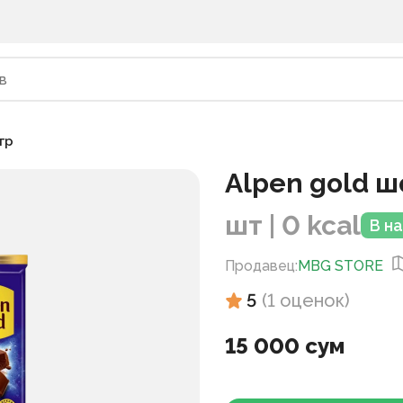
гр
Alpen gold ш
шт | 0 kcal
В н
Продавец
:
MBG STORE
5
(
1
оценок
)
15 000 сум