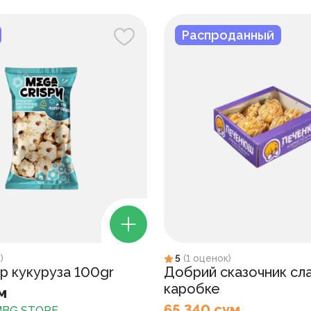
Распроданный
к
)
5
(
1
оценок
)
p кукуруза 100gr
Добрий сказочник сл
каробке
м
65 340 сум
BG STORE