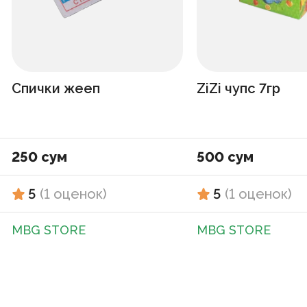
Спички жееп
ZiZi чупс 7гр
250 сум
500 сум
5
(
1
оценок
)
5
(
1
оценок
)
MBG STORE
MBG STORE