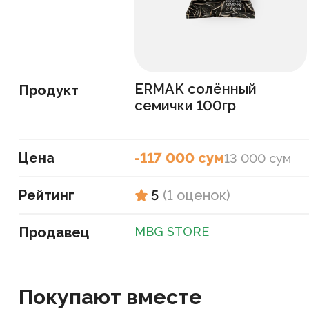
ERMAK солённый
Продукт
семички 100гр
Цена
-117 000 сум
13 000 сум
Рейтинг
5
(
1
оценок
)
Продавец
MBG STORE
Покупают вместе