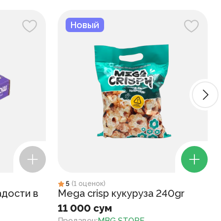
Новый
5
(
1
оценок
)
адости в
Mega crisp кукуруза 240gr
11 000 сум
Продавец
:
MBG STORE