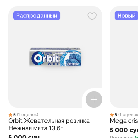
Распроданный
Новый
5
(
1
оценок
)
5
(
1
оцено
Orbit Жевательная резинка
Mega cris
Нежная мята 13,6г
5 000 су
5 000 сум
Продавец
:
M