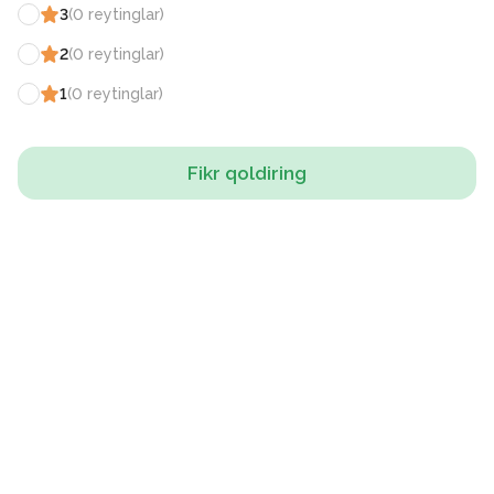
3
(
0
reytinglar
)
2
(
0
reytinglar
)
1
(
0
reytinglar
)
Fikr qoldiring