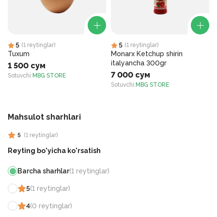
5
5
(
1
reytinglar
)
(
1
reytinglar
)
Tuxum
Monarx Ketchup shirin
italyancha 300gr
1 500 сум
7 000 сум
Sotuvchi
:
MBG STORE
S
Sotuvchi
:
MBG STORE
Mahsulot sharhlari
5
(
1
reytinglar
)
Reyting bo'yicha ko'rsatish
Barcha sharhlar
(
1
reytinglar
)
5
(
1
reytinglar
)
4
(
0
reytinglar
)