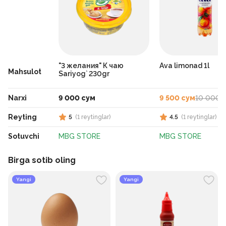
"3 желания" К чаю
Ava limonad 1l
Mahsulot
Sariyog` 230gr
Narxi
9 000 сум
9 500 сум
10 000 
Reyting
5
(
1
reytinglar
)
4.5
(
1
reytinglar
)
Sotuvchi
MBG STORE
MBG STORE
Birga sotib oling
Yangi
Yangi