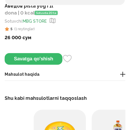
Аведов pista yog`i 1l
dona | 0 kcal
Sotuvda 20 ta
Sotuvchi
:
MBG STORE
5
(
1
reytinglar
)
26 000 сум
Savatga qo'shish
Mahsulot haqida
Bu rug‘idan olinadigan tozalangan (rafine qilingan) o‘simlik
yog‘i bo‘lib, kundalik oshxona pishirishlarida keng ishlatiladi.
Shu kabi mahsulotlarni taqqoslash