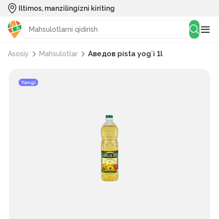
Iltimos, manzilingizni kiriting
Аведов pista yog`i 1l
Asosiy
Mahsulotlar
Yangi