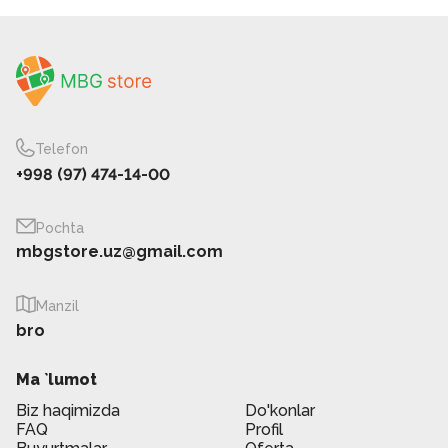
Telefon
+998 (97) 474-14-00
Pochta
mbgstore.uz@gmail.com
Manzil
bro
Ma `lumot
Biz haqimizda
Do'konlar
FAQ
Profil