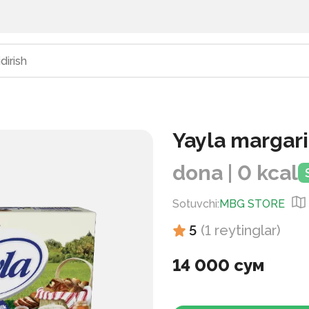
Yayla margar
dona | 0 kcal
Sotuvchi
:
MBG STORE
5
(
1
reytinglar
)
14 000 сум