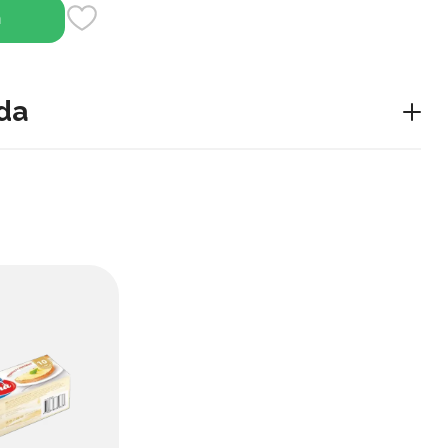
h
da
 ko'p qirrali mahsulot. U yumshoq tuzilishga va yoqimli
i pishirish, qovurish va yoyish uchun ideal qiladi. Bu
il pish