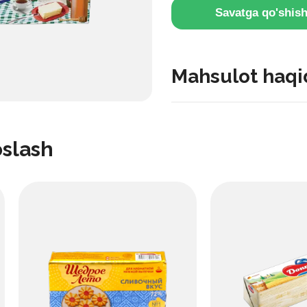
Savatga qo'shis
Mahsulot haqi
Kundalik foydalanish uchun
kremsi ta'mga ega bo'lib, un
oslash
tayyorlash qulayligi va izch