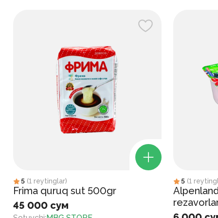
5
(
1
reytinglar
)
5
(
1
reyting
Frima quruq sut 500gr
Alpenland
rezavorla
45 000 сум
6 000 су
Sotuvchi
:
MBG STORE