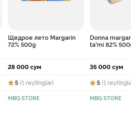
Щедрое лето Margarin
Donna margar
72% 500g
ta'mi 82% 500
28 000 сум
36 000 сум
5
(
1
reytinglar
)
5
(
1
reytingl
MBG STORE
MBG STORE