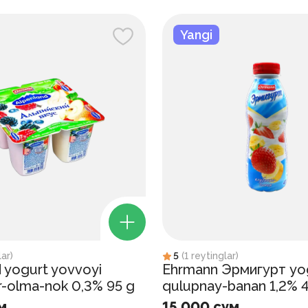
Yangi
lar
)
5
(
1
reytinglar
)
 yogurt yovvoyi
Ehrmann Эрмигурт yo
r-olma-nok 0,3% 95 g
qulupnay-banan 1,2% 
м
15 000 сум