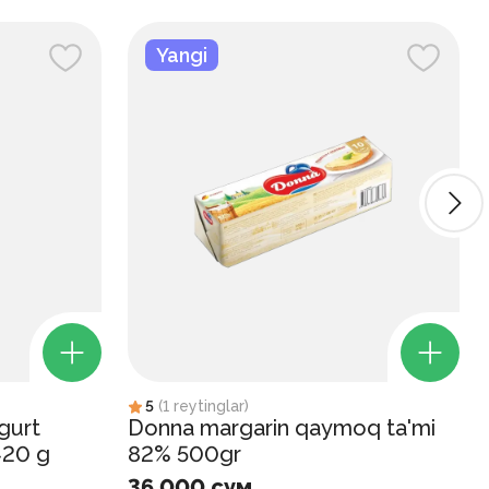
Yangi
5
(
1
reytinglar
)
gurt
Donna margarin qaymoq ta'mi
420 g
82% 500gr
36 000 сум