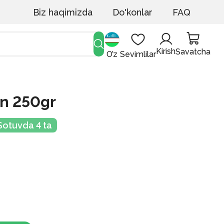
Biz haqimizda
Do'konlar
FAQ
Kirish
Savatcha
O’z
Sevimlilar
in 250gr
Sotuvda 4 ta