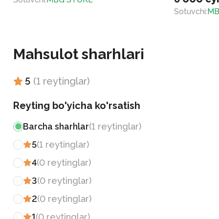
Sotuvchi
:
MB
Mahsulot sharhlari
5
(
1
reytinglar
)
Reyting bo'yicha ko'rsatish
Barcha sharhlar
(
1
reytinglar
)
5
(
1
reytinglar
)
4
(
0
reytinglar
)
3
(
0
reytinglar
)
2
(
0
reytinglar
)
1
(
0
reytinglar
)