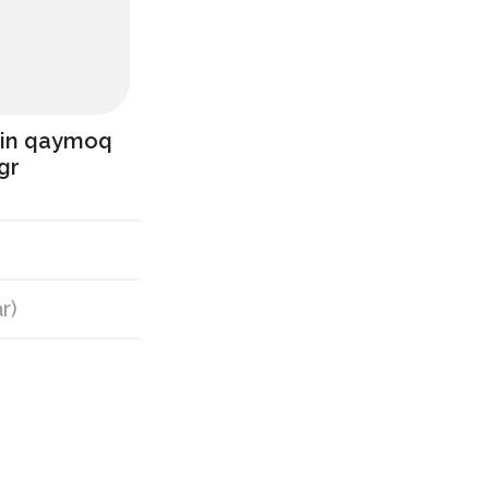
in qaymoq
gr
ar
)