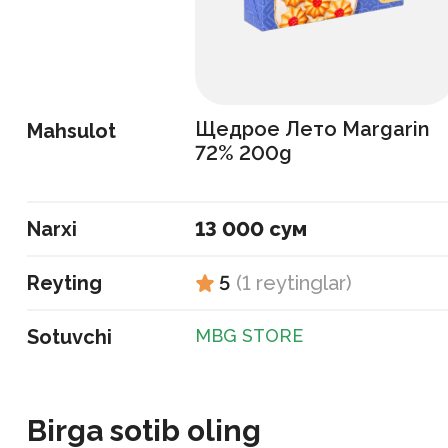
Щедрое Лето Margarin
Mahsulot
72% 200g
Narxi
13 000 сум
Reyting
5
(
1
reytinglar
)
Sotuvchi
MBG STORE
Birga sotib oling